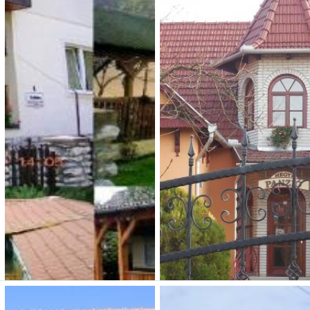
Holiday Vendégház
Liget Nyaralóház és
Apartman Liget
3 000 Ft (fő / éj-től)
3 000 Ft (fő / éj-től)
3348 Szilvásvárad,
Szabadság út 43
3348 Szilvásvárad, Ifjúság
Típusa: apartmanok •
tér 2.
SZÉP-kártya:
• Klíma:
Típusa: Vendégházak •
• WIFI:
• Kutyabarát:
SZÉP-kártya:
• Klíma:
• WIFI:
• Kutyabarát:
Férőhely: 15 fő
Férőhely: 22 fő
Megnézem
Megnézem