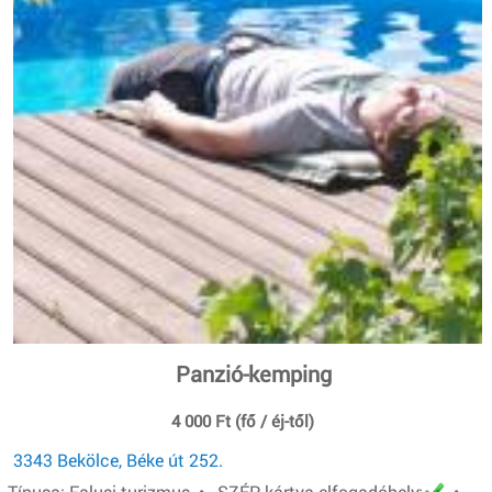
Panzió-kemping
4 000 Ft (fő / éj-től)
3343 Bekölce, Béke út 252.
Típusa: Falusi turizmus • SZÉP-kártya elfogadóhely:
•