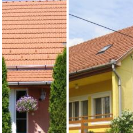
Czakó Vendégház és
Hegyi Panzió***
Nyaralóudvar
4 000 Ft (fő / éj-től)
2 500 Ft (fő / éj-től)
3348 Szilvásvárad, Egri Út
36/b.
3348 Szilvásvárad, Rózsa u.
1.
Típusa: • SZÉP-kártya:
Típusa: Vendégházak •
• Klíma:
• WIFI:
•
Férőhely: 34 fő.
SZÉP-kártya:
• Klíma:
• WIFI:
• Kutyabarát:
Megnézem
Férőhely: max. 17 fő