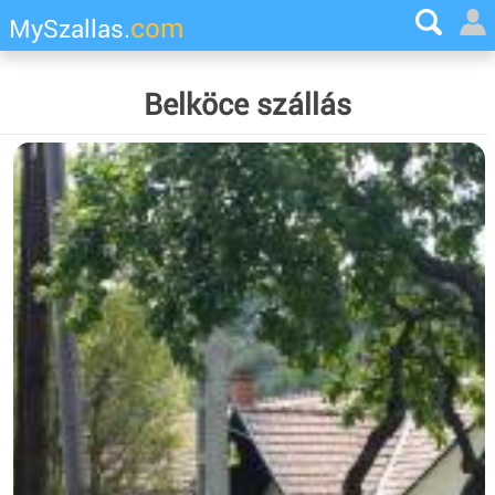
com
MySzallas.
Belköce szállás