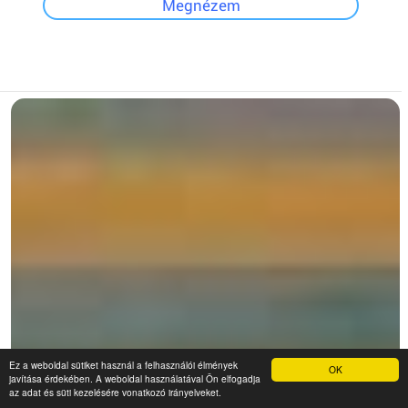
Megnézem
Ez a weboldal sütiket használ a felhasználói élmények
OK
javítása érdekében. A weboldal használatával Ön elfogadja
az adat és süti kezelésére vonatkozó irányelveket.