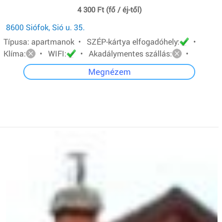
4 300 Ft (fő / éj-től)
8600 Siófok, Sió u. 35.
Típusa: apartmanok • SZÉP-kártya elfogadóhely:
•
Klíma:
• WIFI:
• Akadálymentes szállás:
•
Megnézem