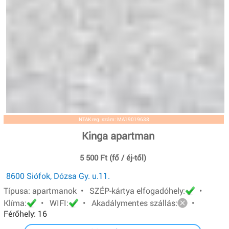
NTAK reg. szám: MA19019638
Kinga apartman
5 500 Ft (fő / éj-től)
8600 Siófok, Dózsa Gy. u.11.
Típusa: apartmanok • SZÉP-kártya elfogadóhely:
•
Klíma:
• WIFI:
• Akadálymentes szállás:
•
Férőhely: 16