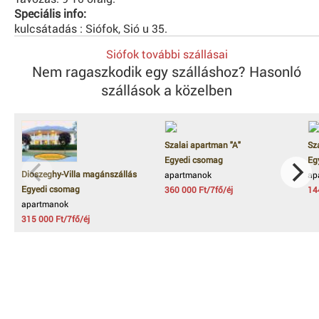
Speciális info:
kulcsátadás : Siófok, Sió u 35.
Siófok további szállásai
Nem ragaszkodik egy szálláshoz? Hasonló
szállások a közelben
Szalai apartman "A"
Sz
Egyedi csomag
Eg
Dioszeghy-Villa magánszállás
apartmanok
ap
Egyedi csomag
360 000 Ft/7fő/éj
14
apartmanok
315 000 Ft/7fő/éj