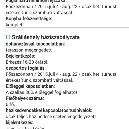
Foglalható minimum éjszaka:
Főszezonban / 2015.juli 4 - aug. 22 / csak heti turnust
értékesítünk, szombati váltással.
Konyha felszereltsége:
komplett
Szálláshely háziszabályzata
dohányzással kapcsolatban:
teraszon megengedett
Bejelentkezés:
Érkezés:16-20 órától.
csoportos foglalás:
Főszezonban / 2015.juli 4 - aug. 22 / csak heti turnust
értékesítünk, szombati váltással.
Előleggel kapcsolatban:
A szállás 30% előleggel foglalható!
Férőhelyek száma:
6 fő.
házikedvencekkel kapcsolatos tudnivalók:
csak teljes ház bérlése esetén engedélyezett
kijelentkezés:
Távozás: 9-10 óráig.