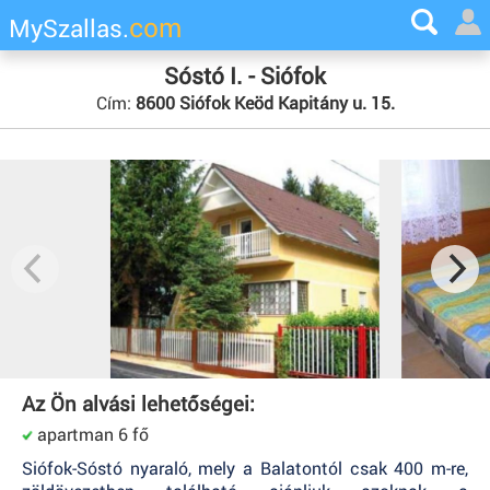
com
MySzallas.
Sóstó I. - Siófok
Cím:
8600 Siófok Keöd Kapitány u. 15.
Az Ön alvási lehetőségei:
apartman 6 fő
Siófok-Sóstó nyaraló, mely a Balatontól csak 400 m-re,