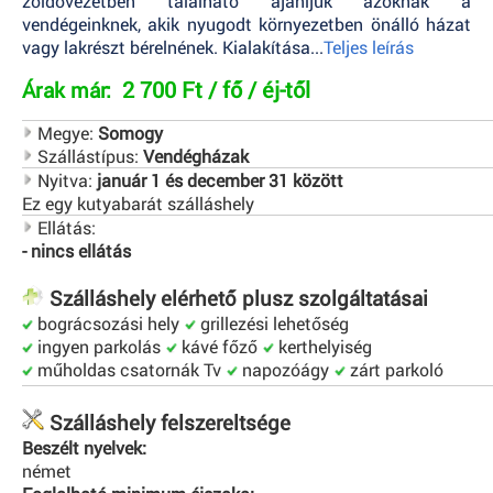
zöldövezetben található ajánljuk azoknak a
vendégeinknek, akik nyugodt környezetben önálló házat
vagy lakrészt bérelnének. Kialakítása...
Teljes leírás
2 700 Ft / fő / éj-től
Árak már:
Megye:
Somogy
Szállástípus:
Vendégházak
Nyitva:
január 1 és december 31 között
Ez egy kutyabarát szálláshely
Ellátás:
- nincs ellátás
Szálláshely elérhető plusz szolgáltatásai
bográcsozási hely
grillezési lehetőség
ingyen parkolás
kávé főző
kerthelyiség
műholdas csatornák Tv
napozóágy
zárt parkoló
Szálláshely felszereltsége
Beszélt nyelvek:
német