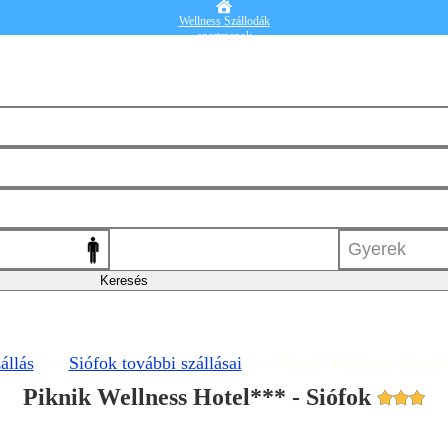
Wellness Szállodák
apartmanok
Vendégházak
Hotelek
Falusi turizmus
Nyaralók
Blog
Részletes kereső
Belépek
állás
>>
Siófok további szállásai
>> Piknik Wellness Hotel
Piknik Wellness Hotel*** - Siófok