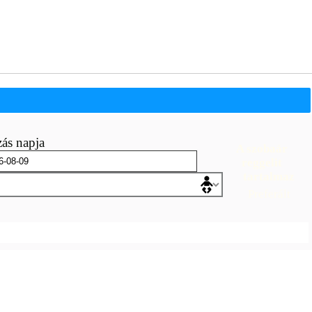
ás napja
A szobaár
reggelit
tartalmaz
Preferált