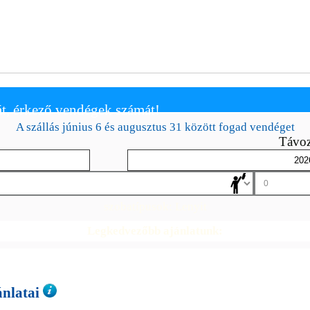
t, érkező vendégek számát!
A szállás június 6 és augusztus 31 között fogad vendéget
Távoz
szobatípusok:
Lenyit
Legkedvezőbb ajánlatunk:
ánlatai