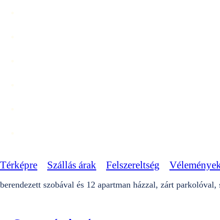
Térképre
Szállás árak
Felszereltség
Véleménye
berendezett szobával és 12 apartman házzal, zárt parkolóval,