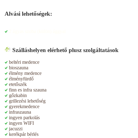
Alvási lehetőségek:
2 ágyas szoba (külön) ággyal
Szálláshelyen elérhető plusz szolgáltatások
beltéri medence
bioszauna
élmény medence
élményfürdő
etetőszék
finn es infra szauna
gőzkabin
grillezési lehetőség
gyerekmedence
infraszauna
ingyen parkolás
ingyen WIFI
jacuzzi
kerékpár bérlés