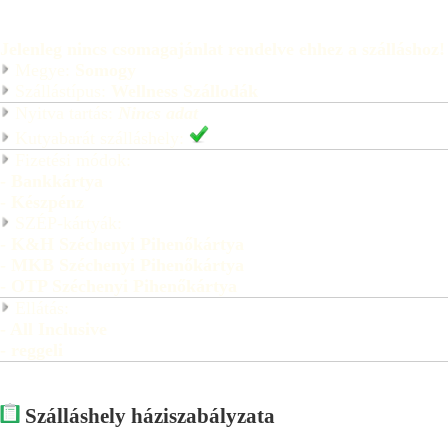
Jelenleg nincs csomagajánlat rendelve ehhez a szálláshoz!
Megye:
Somogy
Szállástípus:
Wellness Szállodák
Nyitva tartás:
Nincs adat
Kutyabarát szálláshely:
Fizetési módok:
- Bankkártya
- Készpénz
SZÉP-kártyák:
- K&H Széchenyi Pihenőkártya
- MKB Széchenyi Pihenőkártya
- OTP Széchenyi Pihenőkártya
Ellátás:
- All Inclusive
- reggeli
Szálláshely háziszabályzata