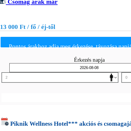
Csomag árak már
13 000 Ft / fő / éj-től
Pontos árakhoz adja meg érkezése, távozása napjá
Érkezés napja
Piknik Wellness Hotel*** akciós és csomagaj