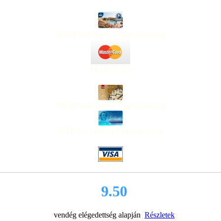
K&H Széchenyi Pihenőkártya
MasterCard
MKB Széchenyi Pihenőkártya
OTP Széchenyi Pihenőkártya
VISA
9.50
vendég elégedettség alapján
Részletek