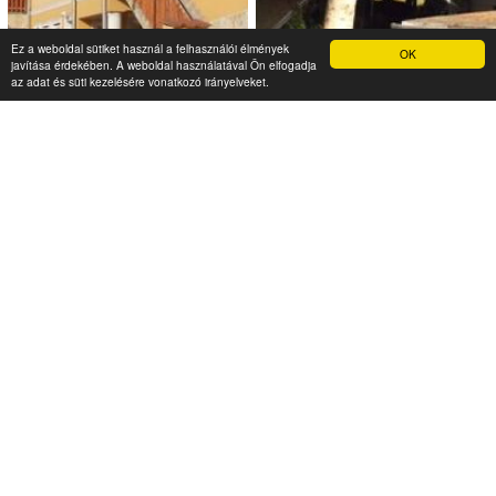
Megnézem
Ez a weboldal sütiket használ a felhasználói élmények
OK
javítása érdekében. A weboldal használatával Ön elfogadja
az adat és süti kezelésére vonatkozó irányelveket.
Viktória Vendégház
Fenyőlak
4 000 Ft (fő / éj-től)
3 000 Ft (fő / éj-től)
3519 Miskolc - Tapolca,
3519 Miskolc - Tapolca,
Miskolctapolcai út 61
Görömbölyi u 85/a