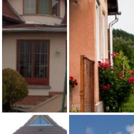
Boltíves vendégház
Holdfény Hotel -
Étterem
3 000 Ft (fő / éj-től)
3 500 Ft (fő / éj-től)
3636 Sajógalgóc, Rákóczi út
31
3849 Forró, Fő út 195.
Típusa: Vendégházak •
Típusa: Hotelek • SZÉP-
SZÉP-kártya:
• Klíma:
kártya:
• Klíma:
•
• WIFI:
• Kutyabarát:
WIFI:
•
Férőhely: 70 fő
Férőhely: 10
Megnézem
Megnézem