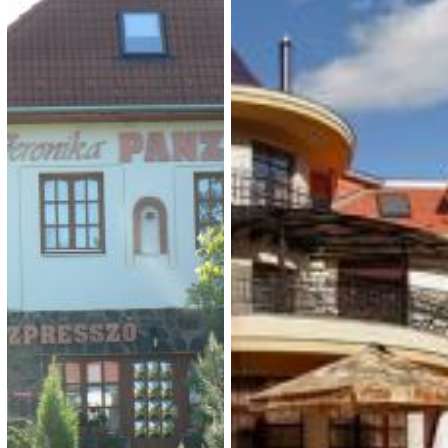
Enyh-hely Vendégház
Harka Vendégház
3 300 Ft (fő / éj-től)
3 500 Ft (fő / éj-től)
3885 Boldogkőváralja, Major
3646 Nekézseny, Vörösmarty
u. 5
utca 8.
Típusa: Vendégházak •
Típusa: • SZÉP-kártya:
SZÉP-kártya:
• Klíma:
• Klíma:
• WIFI:
•
Férőhely: 18-20 fő
• WIFI:
•
Férőhely: 8 fő
Megnézem
Megnézem