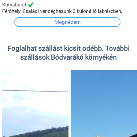
Kutyabarát:
Férőhely: Családi vendégházunk 3 különálló lakrészben,
összesen 22 fő részére biztosít kényelmes pihenést.
Megnézem
Foglalhat szállást kicsit odébb. További
szállások Bódvarákó környékén