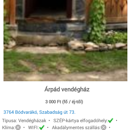
Árpád vendégház
3 000 Ft (fő / éj-től)
3764 Bódvarákó, Szabadság út 73.
Típusa: Vendégházak • SZÉP-kártya elfogadóhely:
•
Klíma:
• WIFI:
• Akadálymentes szállás:
•