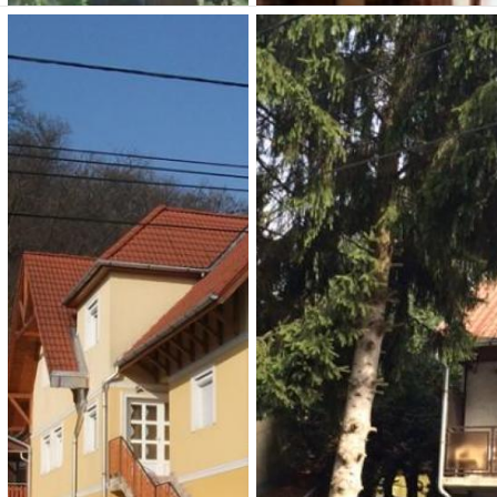
Veronika Panzió
Hotel Kitty
3 690 Ft (fő / éj-től)
16 000 Ft (fő / éj-től)
3893 Regéc, Fő u. 45.
3519 Miskolc - Tapolca,
Pazár I. sétány 1.
Típusa: • SZÉP-kártya:
Típusa: Hotelek • SZÉP-
• Klíma:
• WIFI:
•
kártya:
• Klíma:
•
Férőhely: 20 fő
WIFI:
•
Megnézem