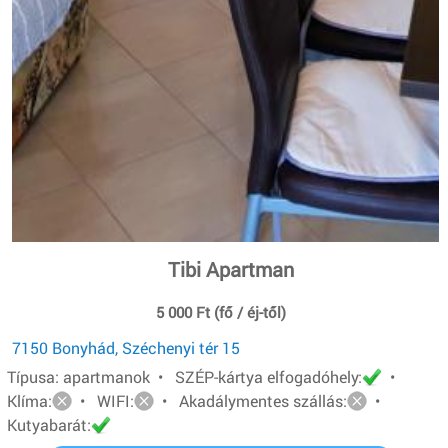
Tibi Apartman
5 000 Ft (fő / éj-től)
7150 Bonyhád, Széchenyi tér 15
Típusa: apartmanok • SZÉP-kártya elfogadóhely:
•
Klíma:
• WIFI:
• Akadálymentes szállás:
•
Kutyabarát: