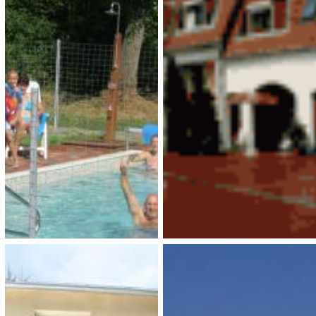
Vackor Vendégház
Lovas Udvarház
3 750 Ft (fő / éj-től)
7 000 Ft (fő / éj-től)
7694 Hosszúhetény,
7056 Szedres, Apáti-puszta
Püspökszentlászló 15.
Típusa: • SZÉP-kártya:
Típusa: Vendégházak •
• Klíma:
• WIFI:
•
SZÉP-kártya:
• Klíma:
Férőhely: 41
• WIFI:
• Kutyabarát:
Megnézem
Férőhely: 20 fő
Megnézem