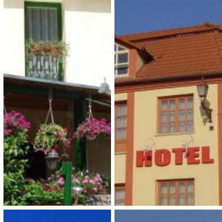
Mediano Thermal
Delanta Panzió
Camping és Bungaló
3 675 Ft (fő / éj-től)
Park
7629 Pécs, Komlói út 30
4 500 Ft (fő / éj-től)
Típusa: • SZÉP-kártya:
7300 Komló, Fürdő utca 8.
• Klíma:
• WIFI:
•
Kutyabarát:
Típusa: Camping • SZÉP-
Férőhely: 33 fő
kártya:
• Klíma:
•
WIFI:
•
Megnézem
Megnézem