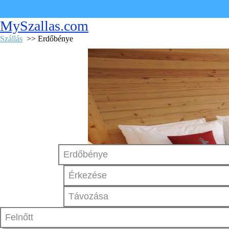
MySzallas.com
Szállás
>> Erdőbénye