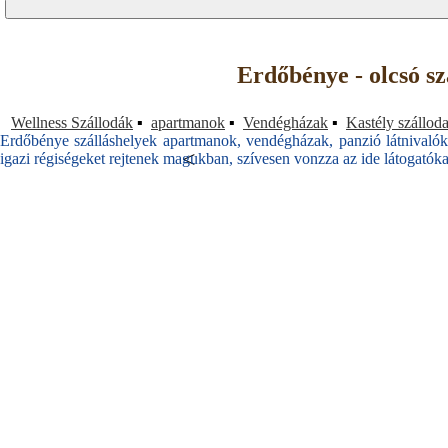
Erdőbénye - olcsó s
Wellness Szállodák
▪
apartmanok
▪
Vendégházak
▪
Kastély szállod
Erdőbénye szálláshelyek apartmanok, vendégházak, panzió látnivalók
<
igazi régiségeket rejtenek magukban, szívesen vonzza az ide látogatókat