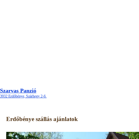
Szarvas Panzió
3932 Erdőbénye, Szárhegy 2-6.
Erdőbénye szállás ajánlatok