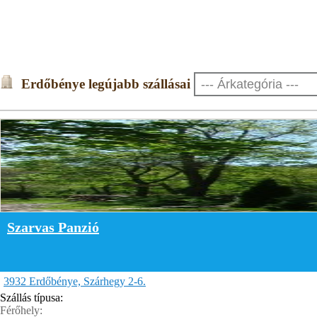
Erdőbénye legújabb szállásai
Szarvas Panzió
3932 Erdőbénye, Szárhegy 2-6.
Szállás típusa:
Férőhely: