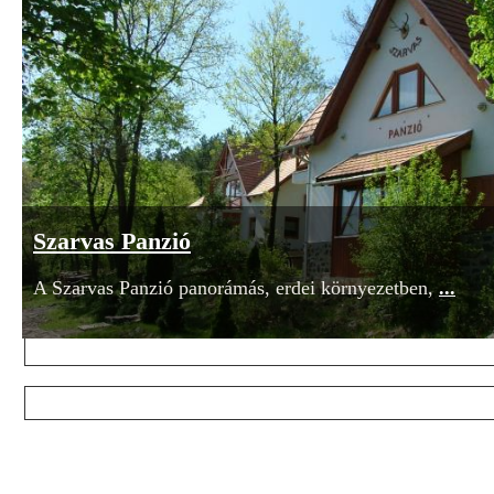
Szeretnél hírlevelet kapni?
Tarts lépést a szálláshelyekkel! Értesülj azonnal a kedve
Szarvas Panzió
Csak ínyenceknek!
A Szarvas Panzió panorámás, erdei környezetben,
...