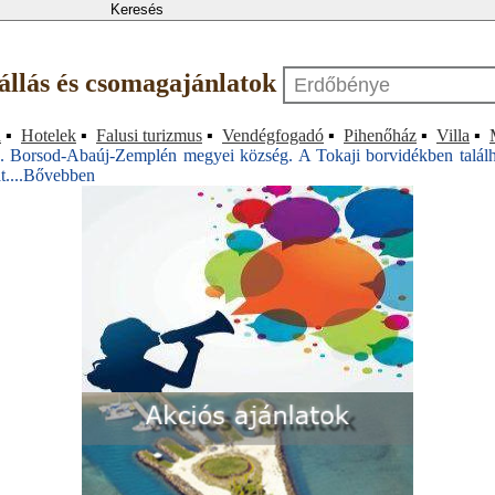
zállás és csomagajánlatok
a
▪
Hotelek
▪
Falusi turizmus
▪
Vendégfogadó
▪
Pihenőház
▪
Villa
▪
. Borsod-Abaúj-Zemplén megyei község. A Tokaji borvidékben találhat
....
Bővebben