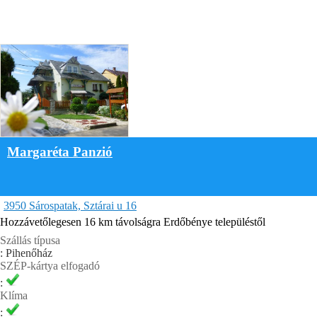
Margaréta Panzió
3950 Sárospatak, Sztárai u 16
Hozzávetőlegesen 16 km távolságra Erdőbénye településtől
Szállás típusa
: Pihenőház
SZÉP-kártya elfogadó
:
Klíma
: