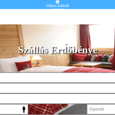
Wellness Szállodák
apartmanok
Vendégházak
Hotelek
Falusi turizmus
Nyaralók
Blog
Részletes kereső
Belépek
Szállás Erdőbénye