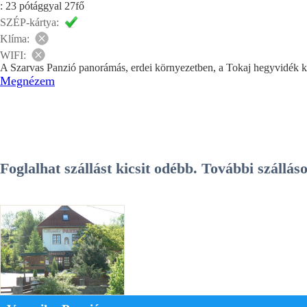
: 23 pótággyal 27fő
SZÉP-kártya:
Klíma:
WIFI:
A Szarvas Panzió panorámás, erdei környezetben, a Tokaj hegyvidék k
Megnézem
Foglalhat szállást kicsit odébb. További száll