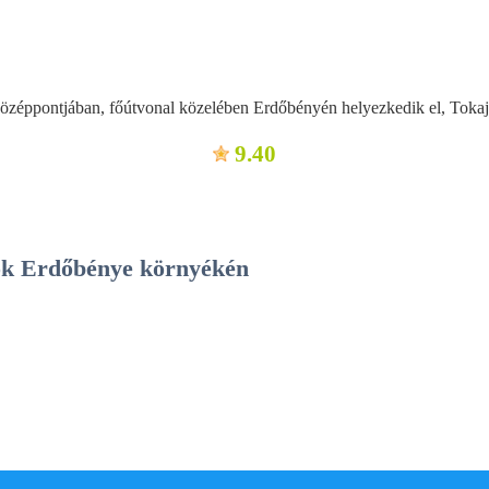
özéppontjában, főútvonal közelében Erdőbényén helyezkedik el, Tokajt
9.40
ások Erdőbénye környékén