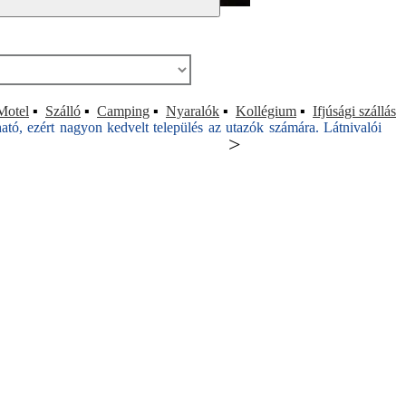
Motel
▪
Szálló
▪
Camping
▪
Nyaralók
▪
Kollégium
▪
Ifjúsági szállás
ó, ezért nagyon kedvelt település az utazók számára. Látnivalói
>