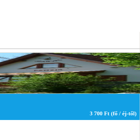
3 700 Ft (fő / éj-től)