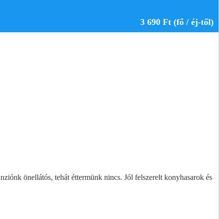
3 690 Ft (fő / éj-től)
ziónk önellátós, tehát éttermünk nincs. Jól felszerelt konyhasarok és