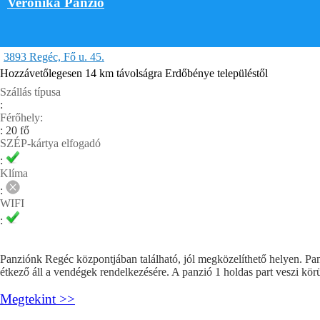
Veronika Panzió
3893 Regéc, Fő u. 45.
Hozzávetőlegesen 14 km távolságra Erdőbénye településtől
Szállás típusa
:
Férőhely:
: 20 fő
SZÉP-kártya elfogadó
:
Klíma
:
WIFI
:
Panziónk Regéc központjában található, jól megközelíthető helyen. Panz
étkező áll a vendégek rendelkezésére. A panzió 1 holdas part veszi körül,
Megtekint >>