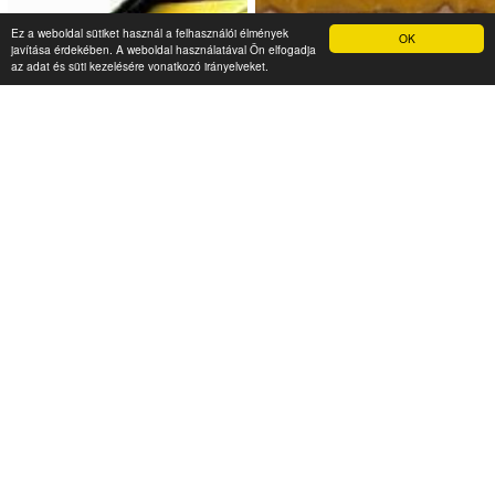
Római Hotel Budapest
Tanne Hotel Kft.
Ez a weboldal sütiket használ a felhasználói élmények
OK
javítása érdekében. A weboldal használatával Ön elfogadja
az adat és süti kezelésére vonatkozó irányelveket.
9 000 Ft (fő / éj-től)
9 000 Ft (fő / éj-től)
2092 Budakeszi, Esze Tamás
utca 1-3
1039 Budapest, Szent János
u. 16.
Típusa: Hotelek • SZÉP-
kártya:
• Klíma:
•
Típusa: Hotelek • SZÉP-
WIFI:
•
kártya:
• Klíma:
•
WIFI:
•
Megnézem
Megnézem
Monor Pest megye városa. A település központja
tulajdonképpen a fő utcája, mely egyre több fesztivál és