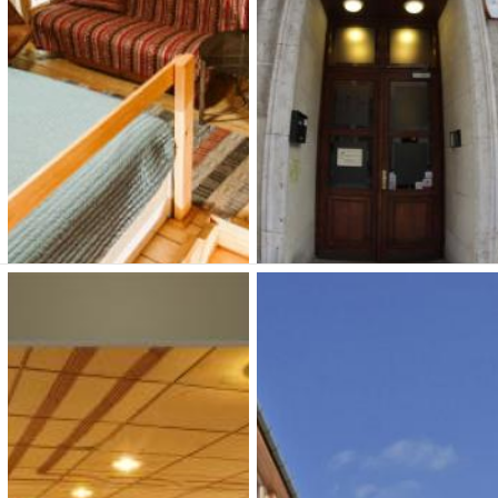
Típusa: Hotelek • SZÉP-
Típusa: Hotelek • SZÉP-
kártya:
• Klíma:
•
kártya:
• Klíma:
•
WIFI:
•
WIFI:
• Kutyabarát:
Férőhely: 65
Megnézem
Megnézem
Dunakavics
Hotel Metro Budapest
Apartmanház