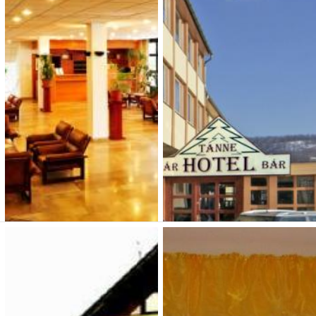
2 700 Ft (fő / éj-től)
9 900 Ft (fő / éj-től)
1051 Budapest, Sas utca 9.
1132 Budapest, Kresz Géza
u. 1.
Típusa: apartmanok •
Típusa: Hotelek • SZÉP-
SZÉP-kártya:
• Klíma:
kártya:
• Klíma:
•
• WIFI:
•
WIFI:
• Kutyabarát:
Megnézem
Megnézem