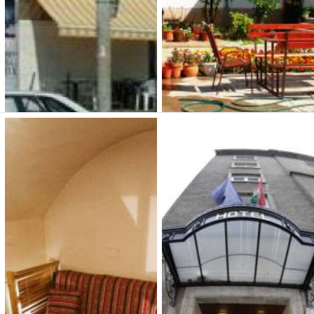
Yousth Hostel
Hotel Palota Budapest
Budapest
2 500 Ft (fő / éj-től)
5 400 Ft (fő / éj-től)
1158 Budapest, Drégelyvár u.
1158 Budapest, Klebelsberg
57-63.
Kunó u. 21.