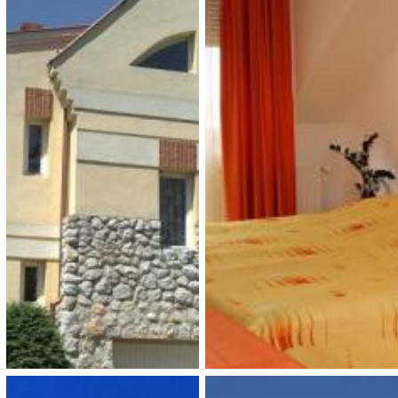
Vackor Vendégházak
Apartman Vörösdombi
Vendégház
3 800 Ft (fő / éj-től)
3 800 Ft (fő / éj-től)
7673 Cserkút, Petőfi S. u. 18.
Típusa: Vendégházak •
7673 Cserkút, József Attila u.
5.
SZÉP-kártya:
• Klíma:
Típusa: Vendégházak •
• WIFI:
• Kutyabarát:
SZÉP-kártya:
• Klíma:
Férőhely: 20+4
• WIFI:
• Kutyabarát:
Megnézem
Férőhely: 10 + 2
Megnézem