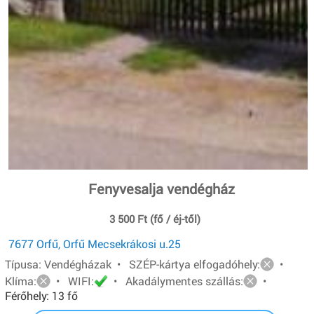
Fenyvesalja vendégház
3 500 Ft (fő / éj-től)
7677 Orfű, Orfű Mecsekrákosi u.25
Típusa: Vendégházak • SZÉP-kártya elfogadóhely:
•
Klíma:
• WIFI:
• Akadálymentes szállás:
•
Férőhely: 13 fő