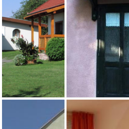
Mediano Thermal
Czanadomb
Camping és Bungaló
Vendégház
Park
3 200 Ft (fő / éj-től)
4 500 Ft (fő / éj-től)
7673 Cserkút, Petőfi u 9
7300 Komló, Fürdő utca 8.
Típusa: Falusi turizmus •
SZÉP-kártya:
• Klíma:
Típusa: Camping • SZÉP-
• WIFI:
• Kutyabarát:
kártya:
• Klíma:
•
WIFI:
•
Férőhely: 14
Megnézem
Megnézem