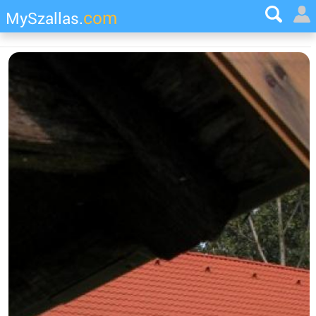
com
MySzallas.