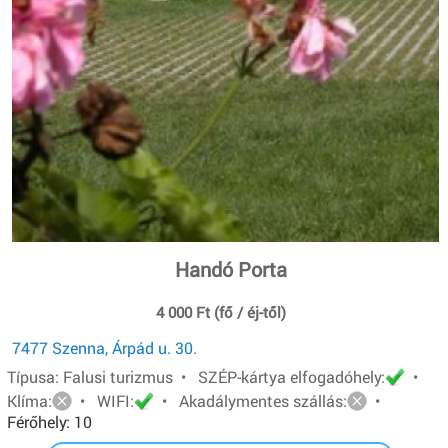
Handó Porta
4 000 Ft (fő / éj-től)
7477 Szenna, Árpád u. 30.
Típusa: Falusi turizmus • SZÉP-kártya elfogadóhely:
•
Klíma:
• WIFI:
• Akadálymentes szállás:
•
Férőhely: 10