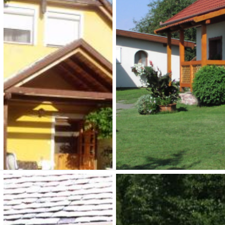
kovácsszénája
Fenyvesalja vendéghá
vendégház
3 500 Ft (fő / éj-től)
5 000 Ft (fő / éj-től)
7677 Orfű, Orfű
Mecsekrákosi u.25
7678 Abaliget, sugár u 26
Típusa: Vendégházak •
Típusa: apartmanok •
SZÉP-kártya:
• Klíma:
SZÉP-kártya:
• Klíma:
• WIFI:
•
• WIFI:
• Kutyabarát:
Férőhely: 13 fő
Megnézem
Megnézem