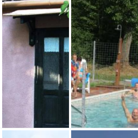
Czanadomb
Vackor Vendégházak
Vendégház
3 800 Ft (fő / éj-től)
3 200 Ft (fő / éj-től)
7673 Cserkút, Petőfi S. u. 18.
7673 Cserkút, Petőfi u 9
Típusa: Vendégházak •
SZÉP-kártya:
• Klíma:
Típusa: Falusi turizmus •
• WIFI:
• Kutyabarát:
SZÉP-kártya:
• Klíma:
• WIFI:
• Kutyabarát:
Férőhely: 20+4
Férőhely: 14
Megnézem
Megnézem