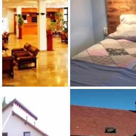
1051 Budapest, Sas utca 9.
1132 Budapest, Kresz Géza
u. 1.
Típusa: apartmanok •
Típusa: Hotelek • SZÉP-
SZÉP-kártya:
• Klíma:
kártya:
• Klíma:
•
• WIFI:
•
WIFI:
• Kutyabarát:
Megnézem
Megnézem
Római Hotel Budapest
Szent Anna Panzió és