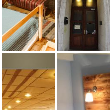
Dunakavics
Hotel Metro Budapest
Apartmanház
2 700 Ft (fő / éj-től)
9 900 Ft (fő / éj-től)