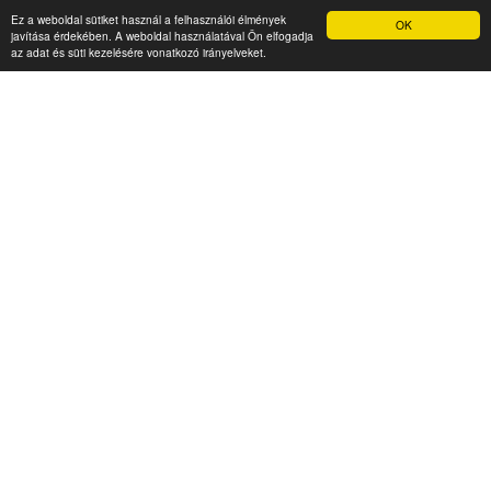
Ez a weboldal sütiket használ a felhasználói élmények
OK
javítása érdekében. A weboldal használatával Ön elfogadja
az adat és süti kezelésére vonatkozó irányelveket.
Levendula Panzió
Hotel Palota Budapest
4 000 Ft (fő / éj-től)
5 400 Ft (fő / éj-től)
2500 Esztergom, Vadvirág u.
2.
1158 Budapest, Klebelsberg
Kunó u. 21.
Típusa: • SZÉP-kártya:
Típusa: Hotelek • SZÉP-
• Klíma:
• WIFI:
•
kártya:
• Klíma:
•
Megnézem
WIFI:
• Kutyabarát:
Férőhely: 65
Megnézem