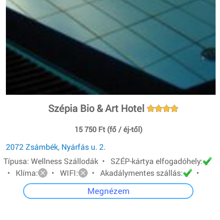
Szépia Bio & Art Hotel
15 750 Ft (fő / éj-től)
2072 Zsámbék, Nyárfás u. 2.
Típusa: Wellness Szállodák • SZÉP-kártya elfogadóhely:
• Klíma:
• WIFI:
• Akadálymentes szállás:
•
Megnézem