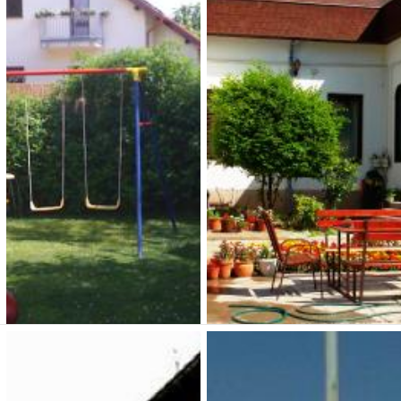
Apartman
9 000 Ft (fő / éj-től)
5 250 Ft (fő / éj-től)
1039 Budapest, Szent János
2500 Esztergom, Erzsébet
u. 16.
királyné u.2
Típusa: Hotelek • SZÉP-
Típusa: • SZÉP-kártya:
kártya:
• Klíma:
•
• Klíma:
• WIFI:
•
WIFI:
•
Férőhely: 12
Megnézem
Megnézem