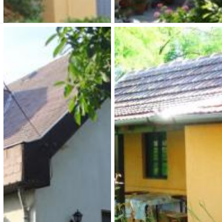
belül 31 főt tudunk
Megnézem
Megnézem
elhelyezni. Ebben a
vendégházban van 6 fős
apartman és 3 db 3-3 fős
szoba kiadó.
Nagy Ho-Ho
Piros Ponty Panzió
Vendégház 1.
3 200 Ft (fő / éj-től)
2 700 Ft (fő / éj-től)
3388 Poroszló, Fő út 38.
3388 Poroszló, Virág út 13.
Típusa: Falusi turizmus •
SZÉP-kártya:
• Klíma:
Típusa: Falusi turizmus •