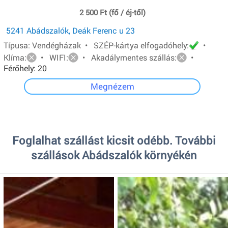
2 500 Ft (fő / éj-től)
5241 Abádszalók, Deák Ferenc u 23
Típusa: Vendégházak • SZÉP-kártya elfogadóhely:
•
Klíma:
• WIFI:
• Akadálymentes szállás:
•
Férőhely: 20
Megnézem
Foglalhat szállást kicsit odébb. További
szállások Abádszalók környékén