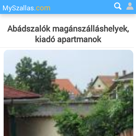
com
MySzallas.
Abádszalók magánszálláshelyek,
kiadó apartmanok