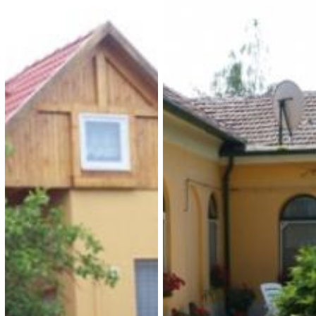
Nagy Ho-Ho
Nagy Ho-Ho Faház III.
Vendégház 2.
2 700 Ft (fő / éj-től)
2 700 Ft (fő / éj-től)
3388 Poroszló, Taksony u.21.
3388 Poroszló, Virág út 1.
Típusa: Falusi turizmus •
SZÉP-kártya:
• Klíma:
Típusa: Falusi turizmus •
• WIFI:
• Kutyabarát:
SZÉP-kártya:
• Klíma:
• WIFI:
•
Férőhely: 6 férőhelyes
Férőhely: Összesen: 100 m-en