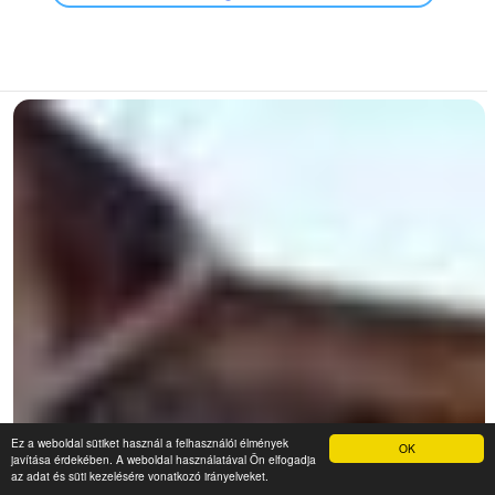
Ez a weboldal sütiket használ a felhasználói élmények
OK
javítása érdekében. A weboldal használatával Ön elfogadja
az adat és süti kezelésére vonatkozó irányelveket.