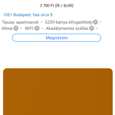
2 700 Ft (fő / éj-től)
1051 Budapest, Sas utca 9.
Típusa: apartmanok • SZÉP-kártya elfogadóhely:
•
Klíma:
• WIFI:
• Akadálymentes szállás:
•
Megnézem