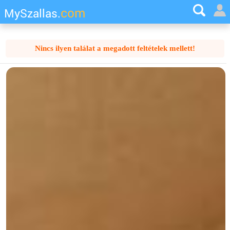
com
MySzallas.
Nincs ilyen találat a megadott feltételek mellett!