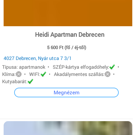
Heidi Apartman Debrecen
5 600 Ft (fő / éj-től)
4027 Debrecen, Nyár utca 7 3/1
Típusa: apartmanok • SZÉP-kártya elfogadóhely:
•
Klíma:
• WIFI:
• Akadálymentes szállás:
•
Kutyabarát:
Megnézem