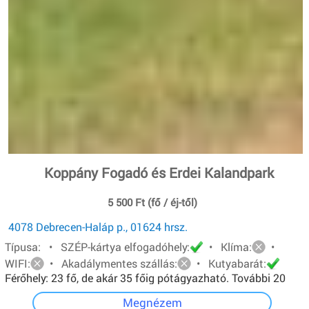
Koppány Fogadó és Erdei Kalandpark
5 500 Ft (fő / éj-től)
4078 Debrecen-Haláp p., 01624 hrsz.
Típusa: • SZÉP-kártya elfogadóhely:
• Klíma:
•
WIFI:
• Akadálymentes szállás:
• Kutyabarát:
Férőhely: 23 fő, de akár 35 főig pótágyazható. További 20
főt pedig sátorban tudunk elhelyezni.
Megnézem