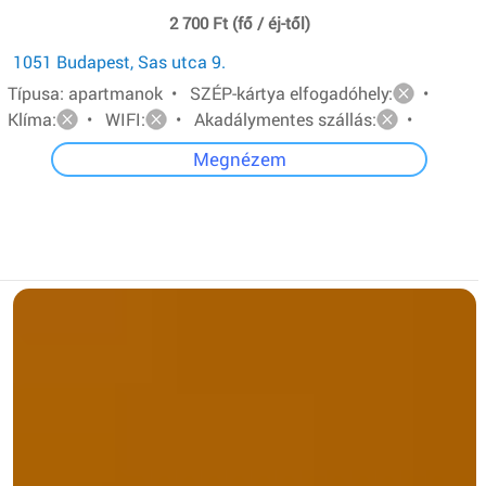
2 700 Ft (fő / éj-től)
1051 Budapest, Sas utca 9.
Típusa: apartmanok • SZÉP-kártya elfogadóhely:
•
Klíma:
• WIFI:
• Akadálymentes szállás:
•
Megnézem