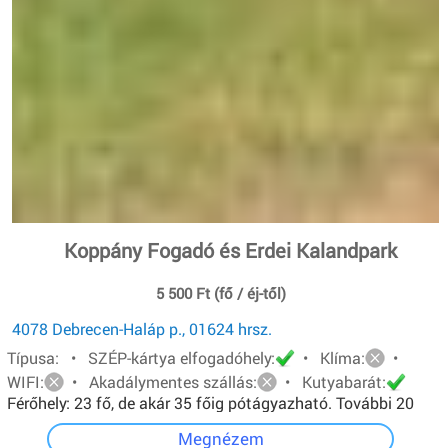
Koppány Fogadó és Erdei Kalandpark
5 500 Ft (fő / éj-től)
4078 Debrecen-Haláp p., 01624 hrsz.
Típusa: • SZÉP-kártya elfogadóhely:
• Klíma:
•
WIFI:
• Akadálymentes szállás:
• Kutyabarát:
Férőhely: 23 fő, de akár 35 főig pótágyazható. További 20
főt pedig sátorban tudunk elhelyezni.
Megnézem