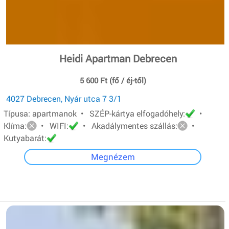
Heidi Apartman Debrecen
5 600 Ft (fő / éj-től)
4027 Debrecen, Nyár utca 7 3/1
Típusa: apartmanok • SZÉP-kártya elfogadóhely:
•
Klíma:
• WIFI:
• Akadálymentes szállás:
•
Kutyabarát:
Megnézem