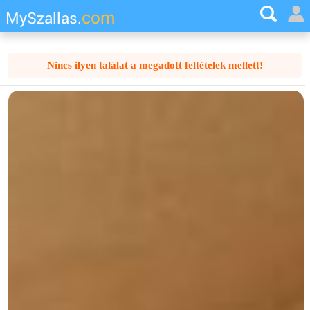
com
MySzallas.
Nincs ilyen találat a megadott feltételek mellett!