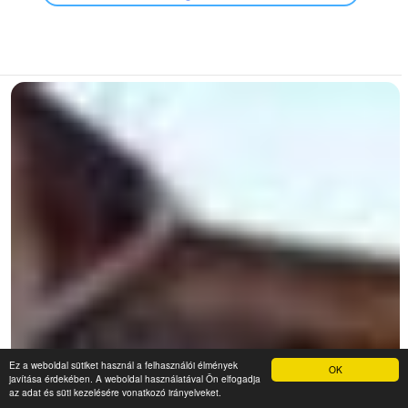
Ez a weboldal sütiket használ a felhasználói élmények
OK
javítása érdekében. A weboldal használatával Ön elfogadja
az adat és süti kezelésére vonatkozó irányelveket.