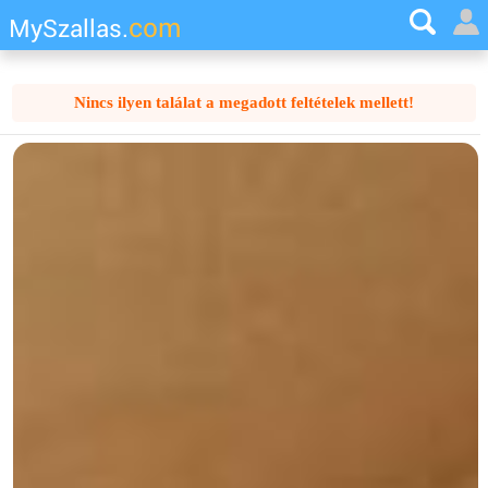
com
MySzallas.
Nincs ilyen találat a megadott feltételek mellett!