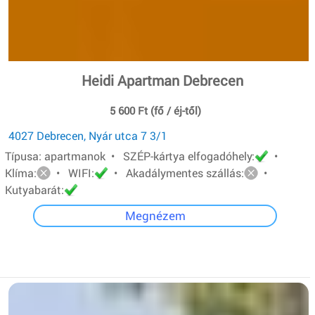
Heidi Apartman Debrecen
5 600 Ft (fő / éj-től)
4027 Debrecen, Nyár utca 7 3/1
Típusa: apartmanok • SZÉP-kártya elfogadóhely:
•
Klíma:
• WIFI:
• Akadálymentes szállás:
•
Kutyabarát:
Megnézem