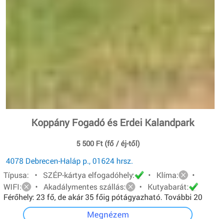
Koppány Fogadó és Erdei Kalandpark
5 500 Ft (fő / éj-től)
4078 Debrecen-Haláp p., 01624 hrsz.
Típusa: • SZÉP-kártya elfogadóhely:
• Klíma:
•
WIFI:
• Akadálymentes szállás:
• Kutyabarát:
Férőhely: 23 fő, de akár 35 főig pótágyazható. További 20
főt pedig sátorban tudunk elhelyezni.
Megnézem