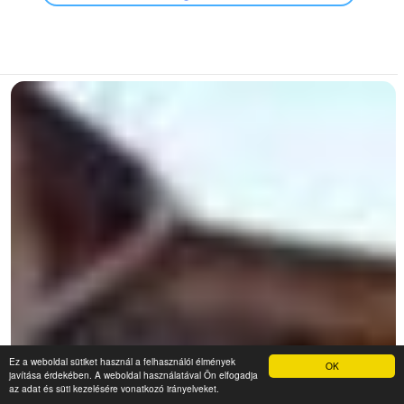
Ez a weboldal sütiket használ a felhasználói élmények
OK
javítása érdekében. A weboldal használatával Ön elfogadja
az adat és süti kezelésére vonatkozó irányelveket.