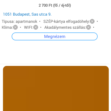
2 700 Ft (fő / éj-től)
1051 Budapest, Sas utca 9.
Típusa: apartmanok • SZÉP-kártya elfogadóhely:
•
Klíma:
• WIFI:
• Akadálymentes szállás:
•
Megnézem