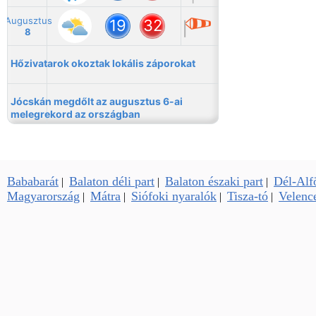
Bababarát
Balaton déli part
Balaton északi part
Dél-Alf
|
|
|
Magyarország
Mátra
Siófoki nyaralók
Tisza-tó
Velence
|
|
|
|