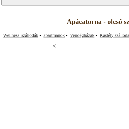
Apácatorna - olcsó s
Wellness Szállodák
▪
apartmanok
▪
Vendégházak
▪
Kastély szállod
<