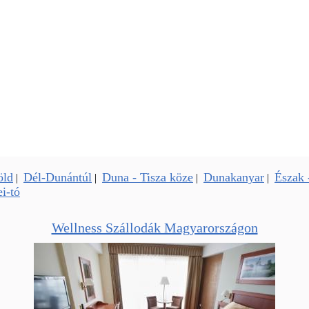
öld
Dél-Dunántúl
Duna - Tisza köze
Dunakanyar
Észak 
|
|
|
|
i-tó
Wellness Szállodák Magyarországon