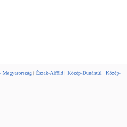
- Magyarország
Észak-Alföld
Közép-Dunántúl
Közép-
|
|
|