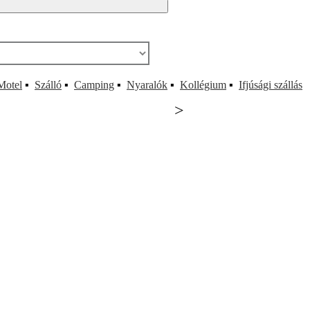
Motel
▪
Szálló
▪
Camping
▪
Nyaralók
▪
Kollégium
▪
Ifjúsági szállás
>