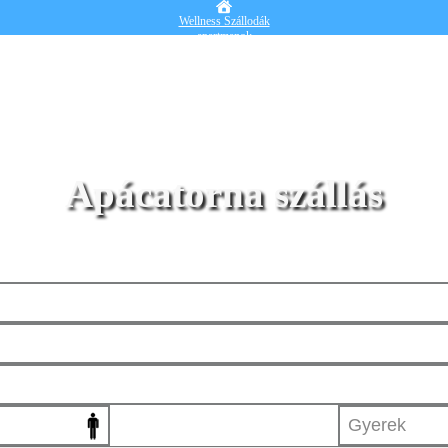
Wellness Szállodák
apartmanok
Vendégházak
Hotelek
Falusi turizmus
Nyaralók
Blog
Részletes kereső
Belépek
Apácatorna szállás