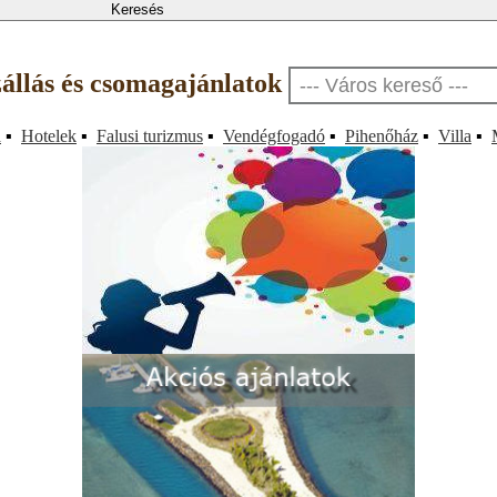
zállás és csomagajánlatok
a
▪
Hotelek
▪
Falusi turizmus
▪
Vendégfogadó
▪
Pihenőház
▪
Villa
▪