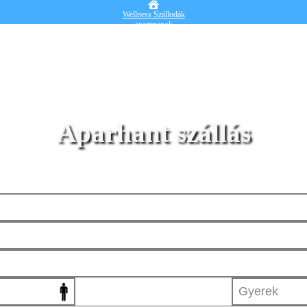
Wellness Szállodák
apartmanok
Vendégházak
Hotelek
Falusi turizmus
Nyaralók
Blog
Részletes kereső
Belépek
Aparhant szállás