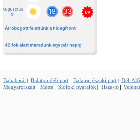
Bababarát
Balaton déli part
Balaton északi part
Dél-Alf
|
|
|
Magyarország
Mátra
Siófoki nyaralók
Tisza-tó
Velence
|
|
|
|