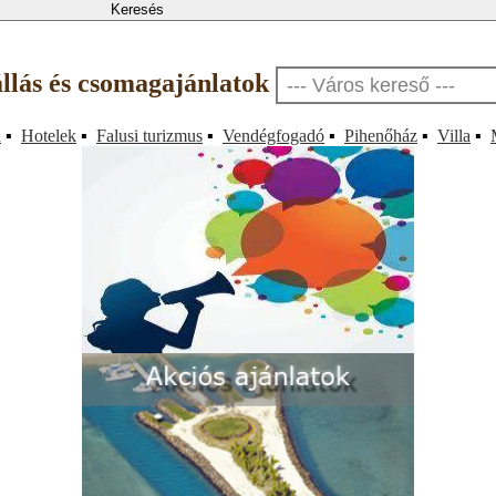
állás és csomagajánlatok
a
▪
Hotelek
▪
Falusi turizmus
▪
Vendégfogadó
▪
Pihenőház
▪
Villa
▪