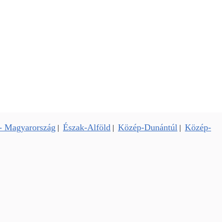
- Magyarország
Észak-Alföld
Közép-Dunántúl
Közép-
|
|
|