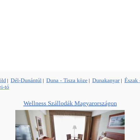
öld
Dél-Dunántúl
Duna - Tisza köze
Dunakanyar
Észak 
|
|
|
|
i-tó
Wellness Szállodák Magyarországon