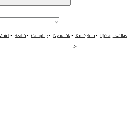
Motel
▪
Szálló
▪
Camping
▪
Nyaralók
▪
Kollégium
▪
Ifjúsági szállás
>