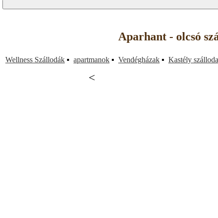
Aparhant - olcsó sz
Wellness Szállodák
▪
apartmanok
▪
Vendégházak
▪
Kastély szállod
<