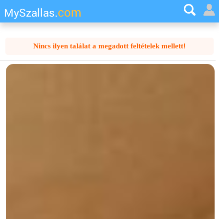
com
MySzallas.
Nincs ilyen találat a megadott feltételek mellett!