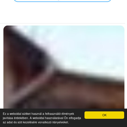
Ez a weboldal sütiket használ a felhasználói élmények
OK
javítása érdekében. A weboldal használatával Ön elfogadja
az adat és süti kezelésére vonatkozó irányelveket.