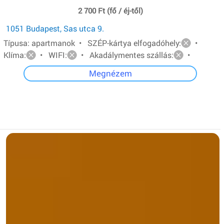
2 700 Ft (fő / éj-től)
1051 Budapest, Sas utca 9.
Típusa: apartmanok • SZÉP-kártya elfogadóhely:
•
Klíma:
• WIFI:
• Akadálymentes szállás:
•
Megnézem