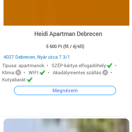
Heidi Apartman Debrecen
5 600 Ft (fő / éj-től)
4027 Debrecen, Nyár utca 7 3/1
Típusa: apartmanok • SZÉP-kártya elfogadóhely:
•
Klíma:
• WIFI:
• Akadálymentes szállás:
•
Kutyabarát:
Megnézem