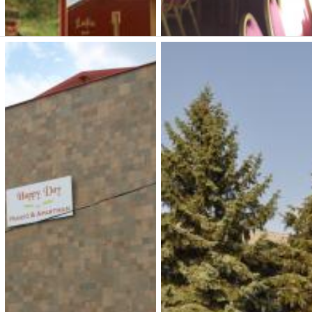
Megnézem
Zsófia Panzió Pápa
Antonio panzio &
restaurant
16 800 Ft (fő / éj-től)
3 500 Ft (fő / éj-től)
8500 Pápa, Veszprémi út
57/a
8500 Pápa, Jókai u. 59.