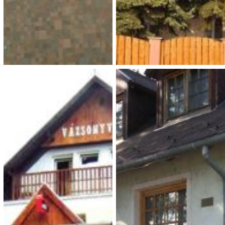
Típusa: Vendégházak •
Típusa: • SZÉP-kártya:
SZÉP-kártya:
• Klíma:
• Klíma:
• WIFI:
•
• WIFI:
•
Férőhely: 30
Férőhely: max 18 fő
Megnézem
Megnézem
Happy Day Panzió
Ezüstfenyő
Turistaszálló
4 990 Ft (fő / éj-től)