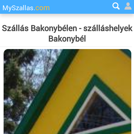
com
MySzallas.
Szállás Bakonybélen - szálláshelyek
Bakonybél