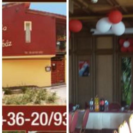
Gádoros Vendégház
Dévényi Vendégház
2 800 Ft (fő / éj-től)
2 900 Ft (fő / éj-től)
8597 Ganna, Fő utca 50.
8419 Csesznek, Sarok köz1
Típusa: Falusi turizmus •
Típusa: Vendégházak •
SZÉP-kártya:
• Klíma:
SZÉP-kártya:
• Klíma:
• WIFI:
•
• WIFI:
•
Férőhely: 10
Megnézem