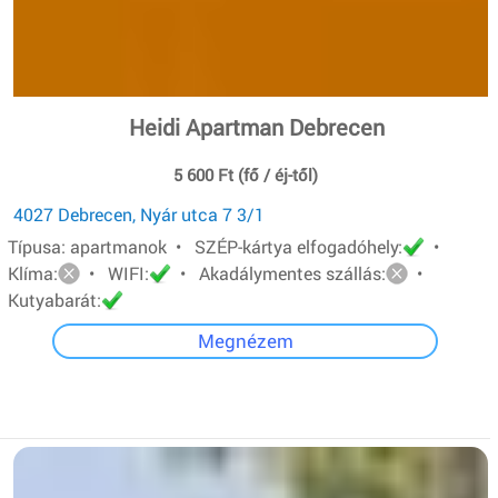
Heidi Apartman Debrecen
5 600 Ft (fő / éj-től)
4027 Debrecen, Nyár utca 7 3/1
Típusa: apartmanok • SZÉP-kártya elfogadóhely:
•
Klíma:
• WIFI:
• Akadálymentes szállás:
•
Kutyabarát:
Megnézem