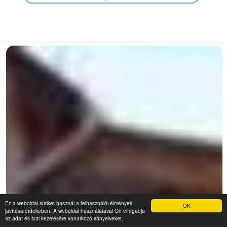
Ez a weboldal sütiket használ a felhasználói élmények
OK
javítása érdekében. A weboldal használatával Ön elfogadja
az adat és süti kezelésére vonatkozó irányelveket.