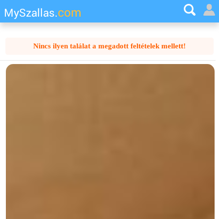
com
MySzallas.
Nincs ilyen találat a megadott feltételek mellett!