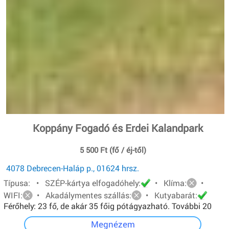
Koppány Fogadó és Erdei Kalandpark
5 500 Ft (fő / éj-től)
4078 Debrecen-Haláp p., 01624 hrsz.
Típusa: • SZÉP-kártya elfogadóhely:
• Klíma:
•
WIFI:
• Akadálymentes szállás:
• Kutyabarát:
Férőhely: 23 fő, de akár 35 főig pótágyazható. További 20
főt pedig sátorban tudunk elhelyezni.
Megnézem