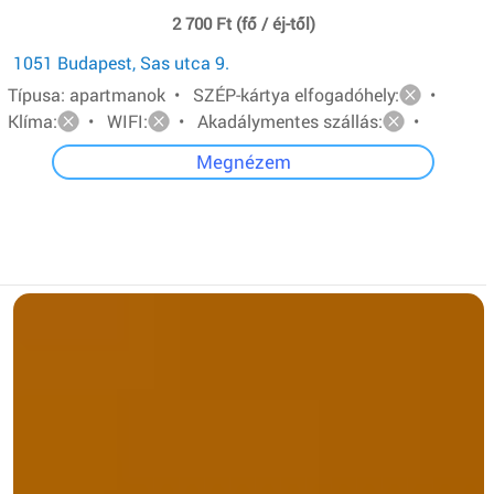
2 700 Ft (fő / éj-től)
1051 Budapest, Sas utca 9.
Típusa: apartmanok • SZÉP-kártya elfogadóhely:
•
Klíma:
• WIFI:
• Akadálymentes szállás:
•
Megnézem