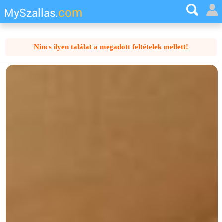
com
MySzallas.
Nincs ilyen találat a megadott feltételek mellett!