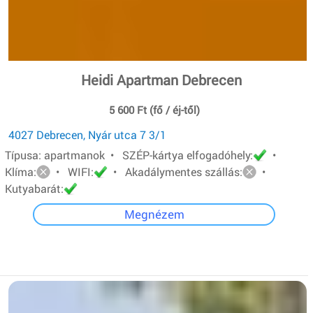
Heidi Apartman Debrecen
5 600 Ft (fő / éj-től)
4027 Debrecen, Nyár utca 7 3/1
Típusa: apartmanok • SZÉP-kártya elfogadóhely:
•
Klíma:
• WIFI:
• Akadálymentes szállás:
•
Kutyabarát:
Megnézem