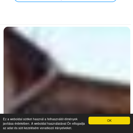
Ez a weboldal sütiket használ a felhasználói élmények
OK
javítása érdekében. A weboldal használatával Ön elfogadja
az adat és süti kezelésére vonatkozó irányelveket.