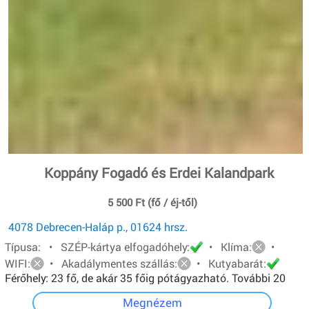
Koppány Fogadó és Erdei Kalandpark
5 500 Ft (fő / éj-től)
4078 Debrecen-Haláp p., 01624 hrsz.
Típusa: • SZÉP-kártya elfogadóhely:
• Klíma:
•
WIFI:
• Akadálymentes szállás:
• Kutyabarát:
Férőhely: 23 fő, de akár 35 főig pótágyazható. További 20
főt pedig sátorban tudunk elhelyezni.
Megnézem