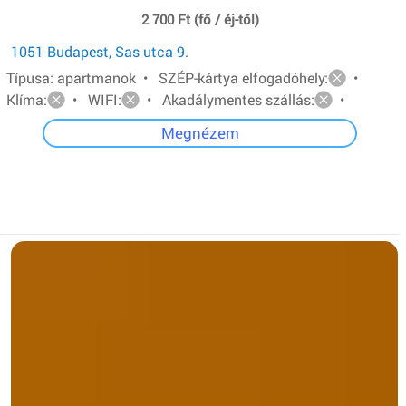
2 700 Ft (fő / éj-től)
1051 Budapest, Sas utca 9.
Típusa: apartmanok • SZÉP-kártya elfogadóhely:
•
Klíma:
• WIFI:
• Akadálymentes szállás:
•
Megnézem