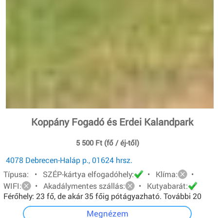
Koppány Fogadó és Erdei Kalandpark
5 500 Ft (fő / éj-től)
4078 Debrecen-Haláp p., 01624 hrsz.
Típusa: • SZÉP-kártya elfogadóhely:
• Klíma:
•
WIFI:
• Akadálymentes szállás:
• Kutyabarát:
Férőhely: 23 fő, de akár 35 főig pótágyazható. További 20
főt pedig sátorban tudunk elhelyezni.
Megnézem