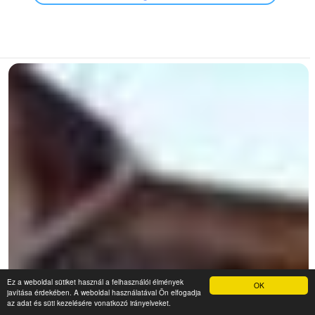
Ez a weboldal sütiket használ a felhasználói élmények
OK
javítása érdekében. A weboldal használatával Ön elfogadja
az adat és süti kezelésére vonatkozó irányelveket.