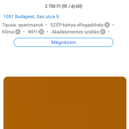
2 700 Ft (fő / éj-től)
1051 Budapest, Sas utca 9.
Típusa: apartmanok • SZÉP-kártya elfogadóhely:
•
Klíma:
• WIFI:
• Akadálymentes szállás:
•
Megnézem