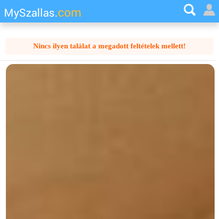
com
MySzallas.
Nincs ilyen találat a megadott feltételek mellett!