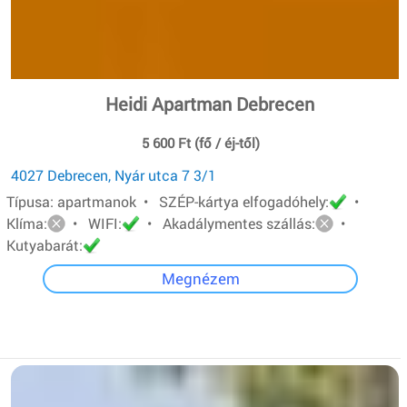
Heidi Apartman Debrecen
5 600 Ft (fő / éj-től)
4027 Debrecen, Nyár utca 7 3/1
Típusa: apartmanok • SZÉP-kártya elfogadóhely:
•
Klíma:
• WIFI:
• Akadálymentes szállás:
•
Kutyabarát:
Megnézem