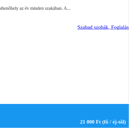
pihenőhely az év minden szakában. A...
Szabad szobák, Foglalás
21 000 Ft (fő / éj-től)