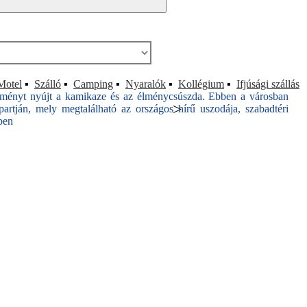
Motel
▪
Szálló
▪
Camping
▪
Nyaralók
▪
Kollégium
▪
Ifjúsági szállás
 élményt nyújt a kamikaze és az élménycsúszda. Ebben a városban
>
rtján, mely megtalálható az országos hírű uszodája, szabadtéri
ben