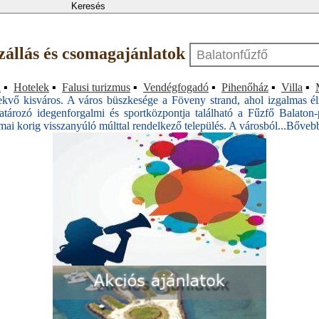
szállás és csomagajánlatok
a
▪
Hotelek
▪
Falusi turizmus
▪
Vendégfogadó
▪
Pihenőház
▪
Villa
▪
 fekvő kisváros. A város büszkesége a Föveny strand, ahol izgalmas
ozó idegenforgalmi és sportközpontja található a Fűzfő Balaton-pa
ómai korig visszanyúló múlttal rendelkező település. A városból...
Bőveb