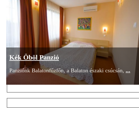
Szeretnél hírlevelet kapni?
Tarts lépést a szálláshelyekkel! Értesülj azonnal a kedve
Kék Öböl Panzió
Csak ínyenceknek!
Panziónk Balatonfűzfőn, a Balaton északi csúcsán,
...