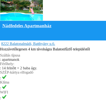
Nádfedeles Apartmanház
8222 Balatonalmádi, Batthyány u.6.
Hozzávetőlegesen 4 km távolságra Balatonfűzfő településtől
Szállás típusa
: apartmanok
Férőhely:
: 14 felnőtt + 2 baba ágy.
SZÉP-kártya elfogadó
:
Klíma
:
WIFI
: