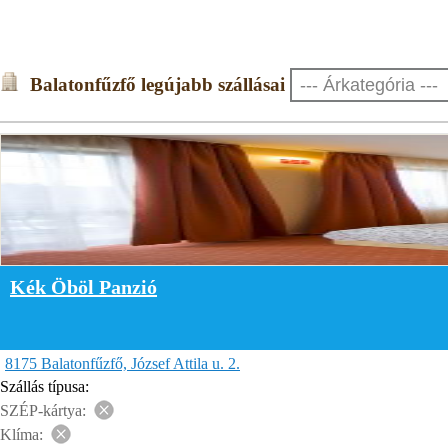
Balatonfűzfő legújabb szállásai
Kék Öböl Panzió
8175 Balatonfűzfő, József Attila u. 2.
Szállás típusa:
SZÉP-kártya:
Klíma: