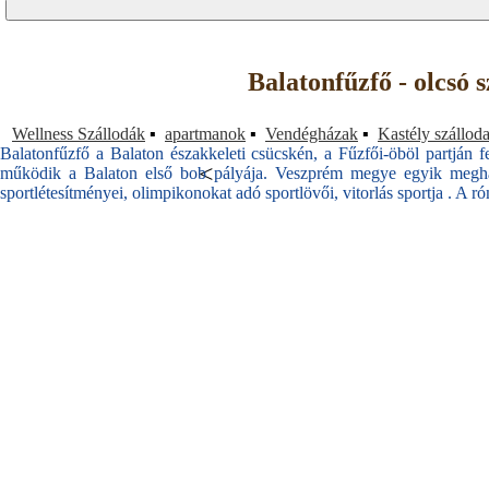
Balatonfűzfő - olcsó 
Wellness Szállodák
▪
apartmanok
▪
Vendégházak
▪
Kastély szállod
Balatonfűzfő a Balaton északkeleti csücskén, a Fűzfői-öböl partján
<
működik a Balaton első bob pályája. Veszprém megye egyik meghatár
sportlétesítményei, olimpikonokat adó sportlövői, vitorlás sportja . A r