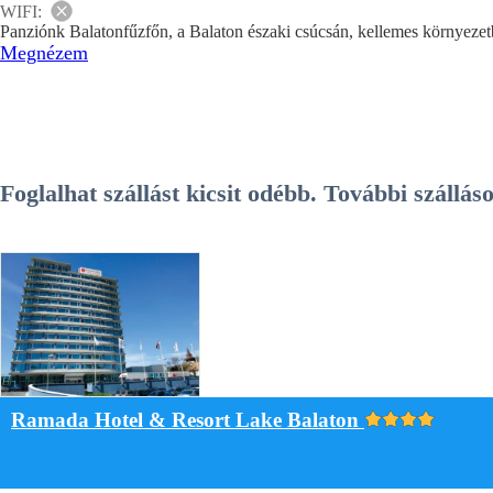
WIFI:
Panziónk Balatonfűzfőn, a Balaton északi csúcsán, kellemes környezet
Megnézem
Foglalhat szállást kicsit odébb. További szállá
Ramada Hotel & Resort Lake Balaton