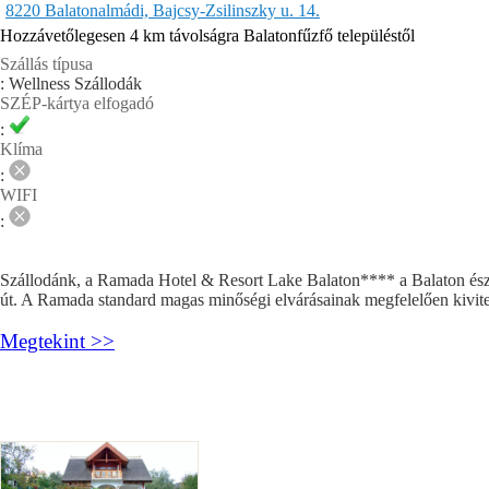
8220 Balatonalmádi, Bajcsy-Zsilinszky u. 14.
Hozzávetőlegesen 4 km távolságra Balatonfűzfő településtől
Szállás típusa
: Wellness Szállodák
SZÉP-kártya elfogadó
:
Klíma
:
WIFI
:
Szállodánk, a Ramada Hotel & Resort Lake Balaton**** a Balaton észak
út. A Ramada standard magas minőségi elvárásainak megfelelően kivitel
Megtekint >>