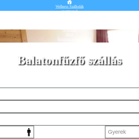
Wellness Szállodák
apartmanok
Vendégházak
Hotelek
Falusi turizmus
Nyaralók
Blog
Részletes kereső
Belépek
Balatonfűzfő szállás