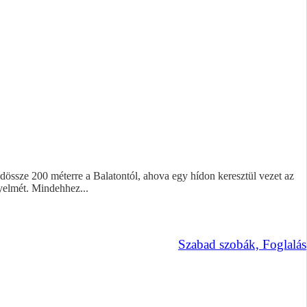
össze 200 méterre a Balatontól, ahova egy hídon keresztül vezet az
yelmét. Mindehhez...
Szabad szobák, Foglalás