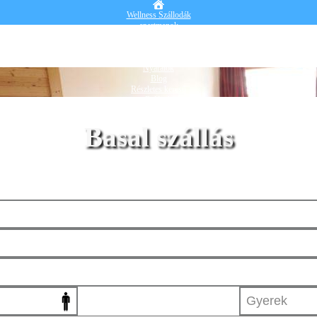
Wellness Szállodák
apartmanok
Vendégházak
Hotelek
Falusi turizmus
Nyaralók
Blog
Részletes kereső
Belépek
Basal szállás