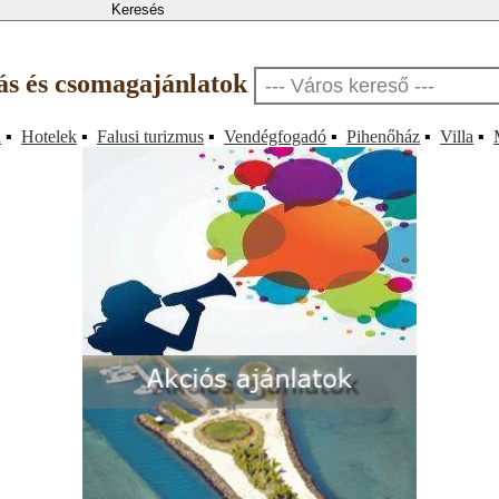
llás és csomagajánlatok
a
▪
Hotelek
▪
Falusi turizmus
▪
Vendégfogadó
▪
Pihenőház
▪
Villa
▪