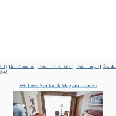
öld
Dél-Dunántúl
Duna - Tisza köze
Dunakanyar
Észak 
|
|
|
|
i-tó
Wellness Szállodák Magyarországon