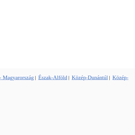
- Magyarország
Észak-Alföld
Közép-Dunántúl
Közép-
|
|
|