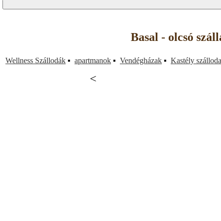
Basal - olcsó szá
Wellness Szállodák
▪
apartmanok
▪
Vendégházak
▪
Kastély szállod
<