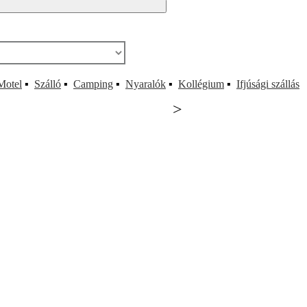
Motel
▪
Szálló
▪
Camping
▪
Nyaralók
▪
Kollégium
▪
Ifjúsági szállás
>