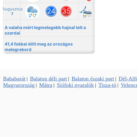
Bababarát
Balaton déli part
Balaton északi part
Dél-Alf
|
|
|
Magyarország
Mátra
Siófoki nyaralók
Tisza-tó
Velence
|
|
|
|