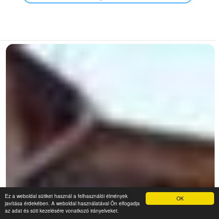
Ez a weboldal sütiket használ a felhasználói élmények
OK
javítása érdekében. A weboldal használatával Ön elfogadja
az adat és süti kezelésére vonatkozó irányelveket.