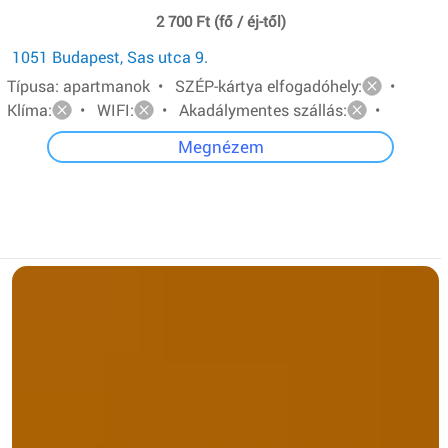
2 700 Ft (fő / éj-től)
1051 Budapest, Sas utca 9.
Típusa: apartmanok • SZÉP-kártya elfogadóhely:
•
Klíma:
• WIFI:
• Akadálymentes szállás:
•
Megnézem