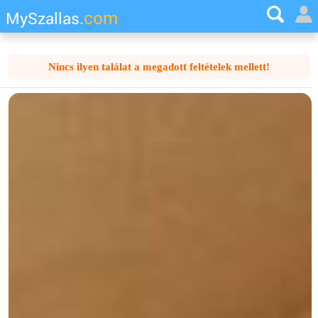
com
MySzallas.
Nincs ilyen találat a megadott feltételek mellett!