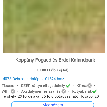
Koppány Fogadó és Erdei Kalandpark
5 500 Ft (fő / éj-től)
4078 Debrecen-Haláp p., 01624 hrsz.
Típusa: • SZÉP-kártya elfogadóhely:
• Klíma:
•
WIFI:
• Akadálymentes szállás:
• Kutyabarát:
Férőhely: 23 fő, de akár 35 főig pótágyazható. További 20
főt pedig sátorban tudunk elhelyezni.
Megnézem