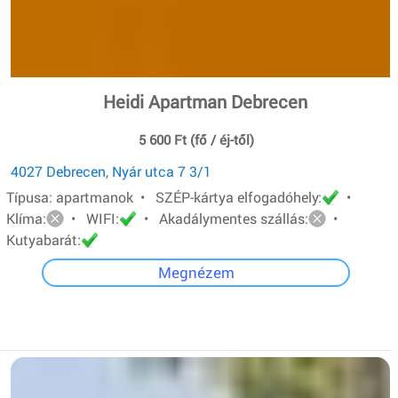
Heidi Apartman Debrecen
5 600 Ft (fő / éj-től)
4027 Debrecen, Nyár utca 7 3/1
Típusa: apartmanok • SZÉP-kártya elfogadóhely:
•
Klíma:
• WIFI:
• Akadálymentes szállás:
•
Kutyabarát:
Megnézem