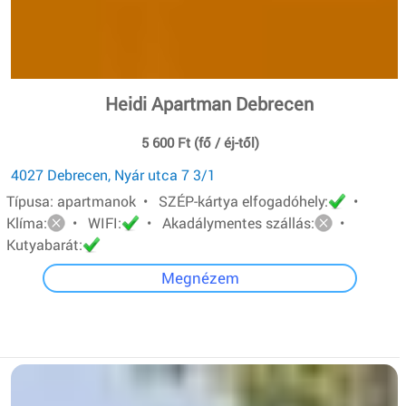
Heidi Apartman Debrecen
5 600 Ft (fő / éj-től)
4027 Debrecen, Nyár utca 7 3/1
Típusa: apartmanok • SZÉP-kártya elfogadóhely:
•
Klíma:
• WIFI:
• Akadálymentes szállás:
•
Kutyabarát:
Megnézem