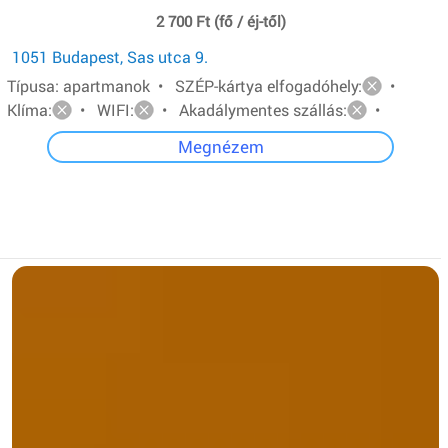
2 700 Ft (fő / éj-től)
1051 Budapest, Sas utca 9.
Típusa: apartmanok • SZÉP-kártya elfogadóhely:
•
Klíma:
• WIFI:
• Akadálymentes szállás:
•
Megnézem