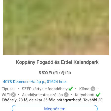
Koppány Fogadó és Erdei Kalandpark
5 500 Ft (fő / éj-től)
4078 Debrecen-Haláp p., 01624 hrsz.
Típusa: • SZÉP-kártya elfogadóhely:
• Klíma:
•
WIFI:
• Akadálymentes szállás:
• Kutyabarát:
Férőhely: 23 fő, de akár 35 főig pótágyazható. További 20
főt pedig sátorban tudunk elhelyezni.
Megnézem