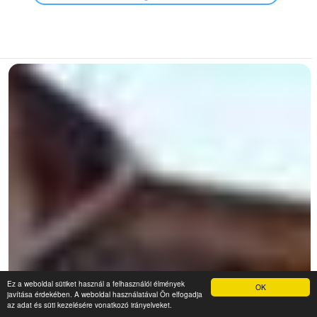
Ez a weboldal sütiket használ a felhasználói élmények
OK
javítása érdekében. A weboldal használatával Ön elfogadja
az adat és süti kezelésére vonatkozó irányelveket.