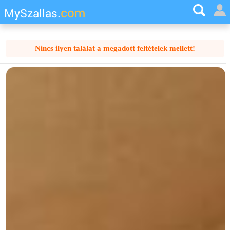
com
MySzallas.
Nincs ilyen találat a megadott feltételek mellett!