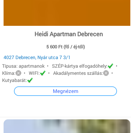
Heidi Apartman Debrecen
5 600 Ft (fő / éj-től)
4027 Debrecen, Nyár utca 7 3/1
Típusa: apartmanok • SZÉP-kártya elfogadóhely:
•
Klíma:
• WIFI:
• Akadálymentes szállás:
•
Kutyabarát:
Megnézem