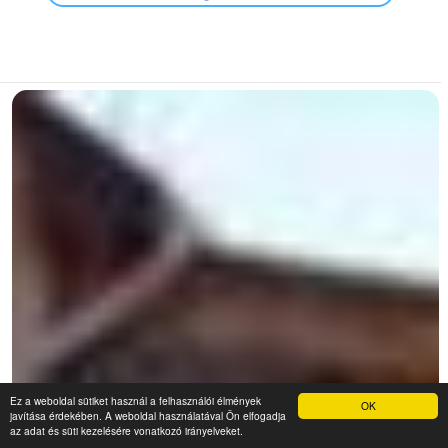
Ez a weboldal sütiket használ a felhasználói élmények
OK
javítása érdekében. A weboldal használatával Ön elfogadja
az adat és süti kezelésére vonatkozó irányelveket.