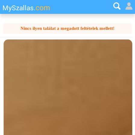
com
MySzallas.
Nincs ilyen találat a megadott feltételek mellett!