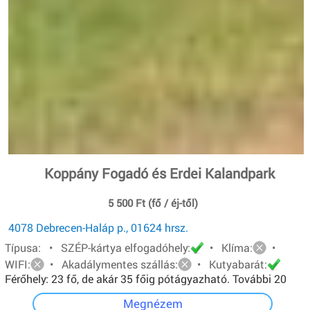
Koppány Fogadó és Erdei Kalandpark
5 500 Ft (fő / éj-től)
4078 Debrecen-Haláp p., 01624 hrsz.
Típusa: • SZÉP-kártya elfogadóhely:
• Klíma:
•
WIFI:
• Akadálymentes szállás:
• Kutyabarát:
Férőhely: 23 fő, de akár 35 főig pótágyazható. További 20
főt pedig sátorban tudunk elhelyezni.
Megnézem