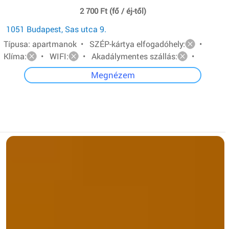
2 700 Ft (fő / éj-től)
1051 Budapest, Sas utca 9.
Típusa: apartmanok • SZÉP-kártya elfogadóhely:
•
Klíma:
• WIFI:
• Akadálymentes szállás:
•
Megnézem