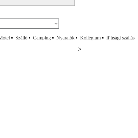
Motel
▪
Szálló
▪
Camping
▪
Nyaralók
▪
Kollégium
▪
Ifjúsági szállás
>