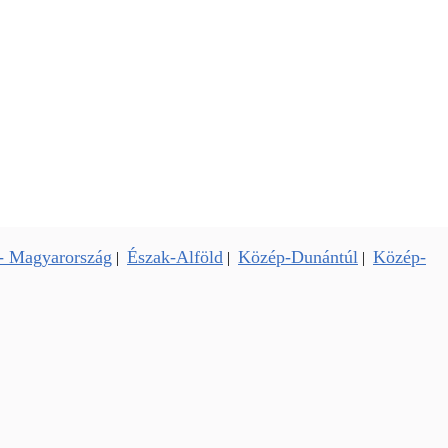
- Magyarország
Észak-Alföld
Közép-Dunántúl
Közép-
|
|
|