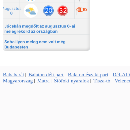
Bababarát
Balaton déli part
Balaton északi part
Dél-Alf
|
|
|
Magyarország
Mátra
Siófoki nyaralók
Tisza-tó
Velence
|
|
|
|