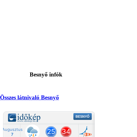
Besnyő infók
Összes látnivaló Besnyő