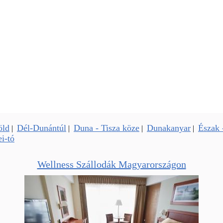
öld
Dél-Dunántúl
Duna - Tisza köze
Dunakanyar
Észak 
|
|
|
|
i-tó
Wellness Szállodák Magyarországon