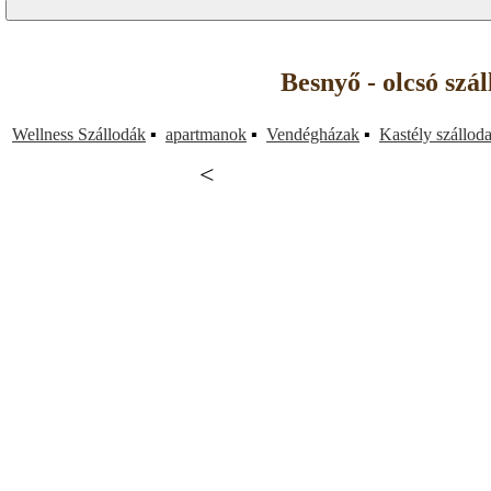
Besnyő - olcsó szá
Wellness Szállodák
▪
apartmanok
▪
Vendégházak
▪
Kastély szállod
<