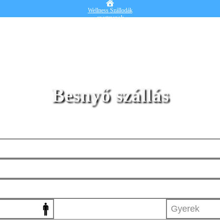
Wellness Szállodák
apartmanok
Vendégházak
Hotelek
Falusi turizmus
Nyaralók
Blog
Részletes kereső
Belépek
Besnyő szállás