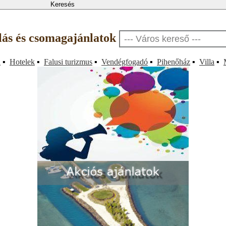
llás és csomagajánlatok
a
▪
Hotelek
▪
Falusi turizmus
▪
Vendégfogadó
▪
Pihenőház
▪
Villa
▪