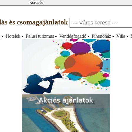
llás és csomagajánlatok
a
▪
Hotelek
▪
Falusi turizmus
▪
Vendégfogadó
▪
Pihenőház
▪
Villa
▪