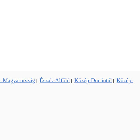
- Magyarország
Észak-Alföld
Közép-Dunántúl
Közép-
|
|
|