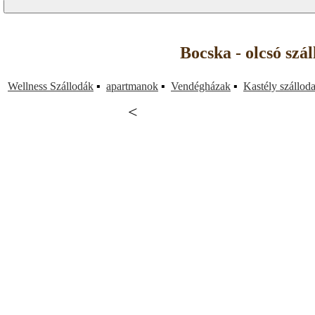
Bocska - olcsó szá
Wellness Szállodák
▪
apartmanok
▪
Vendégházak
▪
Kastély szállod
<