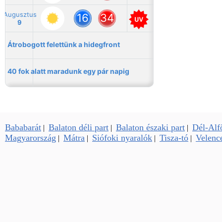
Bababarát
Balaton déli part
Balaton északi part
Dél-Alf
|
|
|
Magyarország
Mátra
Siófoki nyaralók
Tisza-tó
Velence
|
|
|
|