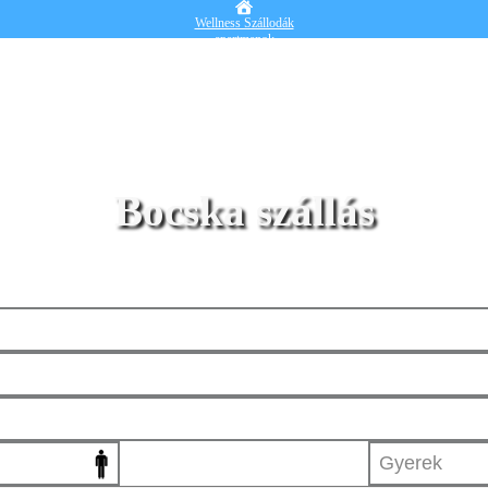
Wellness Szállodák
apartmanok
Vendégházak
Hotelek
Falusi turizmus
Nyaralók
Blog
Részletes kereső
Belépek
Bocska szállás