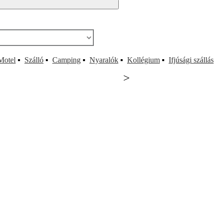
Motel
▪
Szálló
▪
Camping
▪
Nyaralók
▪
Kollégium
▪
Ifjúsági szállás
>