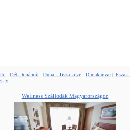
öld
Dél-Dunántúl
Duna - Tisza köze
Dunakanyar
Észak 
|
|
|
|
i-tó
Wellness Szállodák Magyarországon