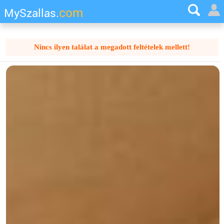
com
MySzallas.
Nincs ilyen találat a megadott feltételek mellett!