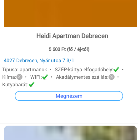
Heidi Apartman Debrecen
5 600 Ft (fő / éj-től)
4027 Debrecen, Nyár utca 7 3/1
Típusa: apartmanok • SZÉP-kártya elfogadóhely:
•
Klíma:
• WIFI:
• Akadálymentes szállás:
•
Kutyabarát:
Megnézem