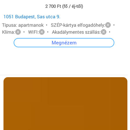
2 700 Ft (fő / éj-től)
1051 Budapest, Sas utca 9.
Típusa: apartmanok • SZÉP-kártya elfogadóhely:
•
Klíma:
• WIFI:
• Akadálymentes szállás:
•
Megnézem