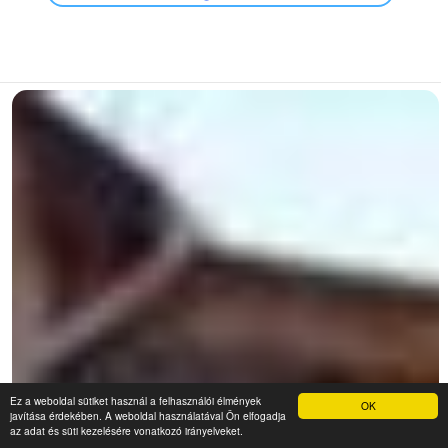
Ez a weboldal sütiket használ a felhasználói élmények
OK
javítása érdekében. A weboldal használatával Ön elfogadja
az adat és süti kezelésére vonatkozó irányelveket.