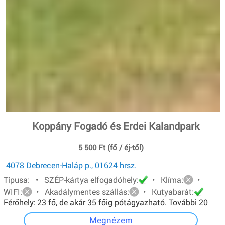
Koppány Fogadó és Erdei Kalandpark
5 500 Ft (fő / éj-től)
4078 Debrecen-Haláp p., 01624 hrsz.
Típusa: • SZÉP-kártya elfogadóhely:
• Klíma:
•
WIFI:
• Akadálymentes szállás:
• Kutyabarát:
Férőhely: 23 fő, de akár 35 főig pótágyazható. További 20
főt pedig sátorban tudunk elhelyezni.
Megnézem