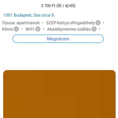
2 700 Ft (fő / éj-től)
1051 Budapest, Sas utca 9.
Típusa: apartmanok • SZÉP-kártya elfogadóhely:
•
Klíma:
• WIFI:
• Akadálymentes szállás:
•
Megnézem