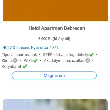
Heidi Apartman Debrecen
5 600 Ft (fő / éj-től)
4027 Debrecen, Nyár utca 7 3/1
Típusa: apartmanok • SZÉP-kártya elfogadóhely:
•
Klíma:
• WIFI:
• Akadálymentes szállás:
•
Kutyabarát:
Megnézem