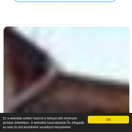
Ez a weboldal sütiket használ a felhasználói élmények
OK
javítása érdekében. A weboldal használatával Ön elfogadja
az adat és süti kezelésére vonatkozó irányelveket.