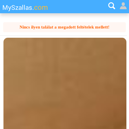
com
MySzallas.
Nincs ilyen találat a megadott feltételek mellett!