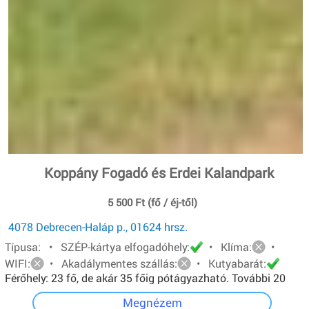
Koppány Fogadó és Erdei Kalandpark
5 500 Ft (fő / éj-től)
4078 Debrecen-Haláp p., 01624 hrsz.
Típusa: • SZÉP-kártya elfogadóhely:
• Klíma:
•
WIFI:
• Akadálymentes szállás:
• Kutyabarát:
Férőhely: 23 fő, de akár 35 főig pótágyazható. További 20
főt pedig sátorban tudunk elhelyezni.
Megnézem