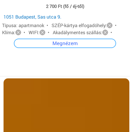
2 700 Ft (fő / éj-től)
1051 Budapest, Sas utca 9.
Típusa: apartmanok • SZÉP-kártya elfogadóhely:
•
Klíma:
• WIFI:
• Akadálymentes szállás:
•
Megnézem