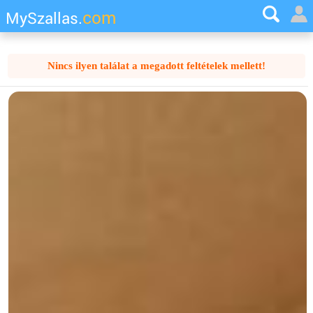
com
MySzallas.
Nincs ilyen találat a megadott feltételek mellett!