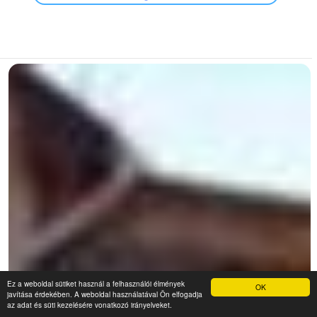
Ez a weboldal sütiket használ a felhasználói élmények
OK
javítása érdekében. A weboldal használatával Ön elfogadja
az adat és süti kezelésére vonatkozó irányelveket.