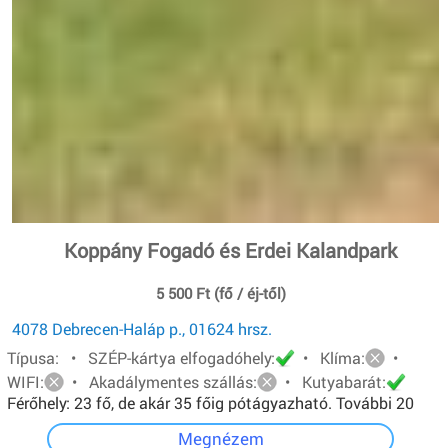
Koppány Fogadó és Erdei Kalandpark
5 500 Ft (fő / éj-től)
4078 Debrecen-Haláp p., 01624 hrsz.
Típusa: • SZÉP-kártya elfogadóhely:
• Klíma:
•
WIFI:
• Akadálymentes szállás:
• Kutyabarát:
Férőhely: 23 fő, de akár 35 főig pótágyazható. További 20
főt pedig sátorban tudunk elhelyezni.
Megnézem