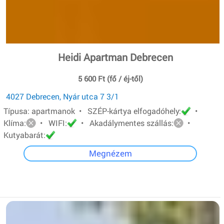
Heidi Apartman Debrecen
5 600 Ft (fő / éj-től)
4027 Debrecen, Nyár utca 7 3/1
Típusa: apartmanok • SZÉP-kártya elfogadóhely:
•
Klíma:
• WIFI:
• Akadálymentes szállás:
•
Kutyabarát:
Megnézem