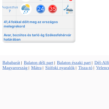
Bababarát
Balaton déli part
Balaton északi part
Dél-Alf
|
|
|
Magyarország
Mátra
Siófoki nyaralók
Tisza-tó
Velence
|
|
|
|