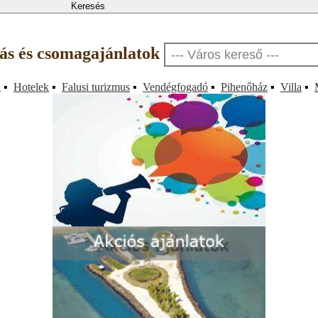
llás és csomagajánlatok
a
▪
Hotelek
▪
Falusi turizmus
▪
Vendégfogadó
▪
Pihenőház
▪
Villa
▪