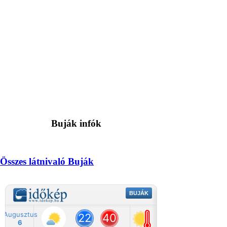
Buják infók
Összes látnivaló Buják