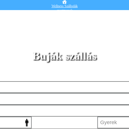
Wellness Szállodák
apartmanok
Vendégházak
Hotelek
Falusi turizmus
Nyaralók
Blog
Részletes kereső
Belépek
Buják szállás