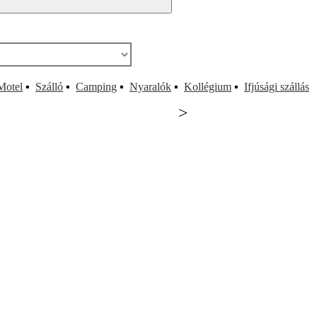
Motel
▪
Szálló
▪
Camping
▪
Nyaralók
▪
Kollégium
▪
Ifjúsági szállás
>