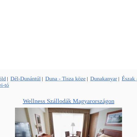
öld
Dél-Dunántúl
Duna - Tisza köze
Dunakanyar
Észak 
|
|
|
|
i-tó
Wellness Szállodák Magyarországon