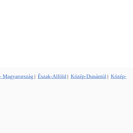
- Magyarország
Észak-Alföld
Közép-Dunántúl
Közép-
|
|
|