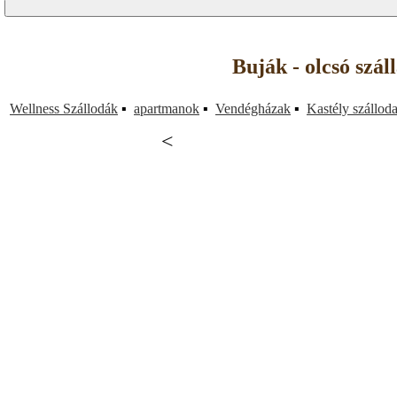
Buják - olcsó szá
Wellness Szállodák
▪
apartmanok
▪
Vendégházak
▪
Kastély szállod
<