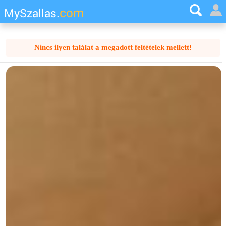
com
MySzallas.
Nincs ilyen találat a megadott feltételek mellett!