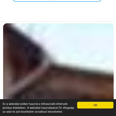
Ez a weboldal sütiket használ a felhasználói élmények
OK
javítása érdekében. A weboldal használatával Ön elfogadja
az adat és süti kezelésére vonatkozó irányelveket.