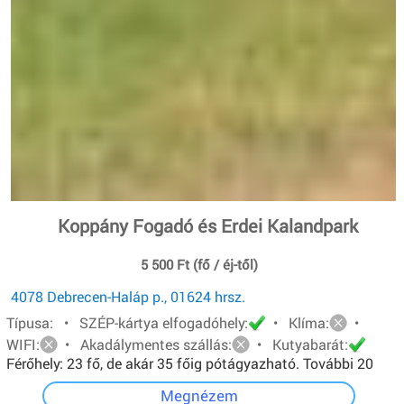
Koppány Fogadó és Erdei Kalandpark
5 500 Ft (fő / éj-től)
4078 Debrecen-Haláp p., 01624 hrsz.
Típusa: • SZÉP-kártya elfogadóhely:
• Klíma:
•
WIFI:
• Akadálymentes szállás:
• Kutyabarát:
Férőhely: 23 fő, de akár 35 főig pótágyazható. További 20
főt pedig sátorban tudunk elhelyezni.
Megnézem