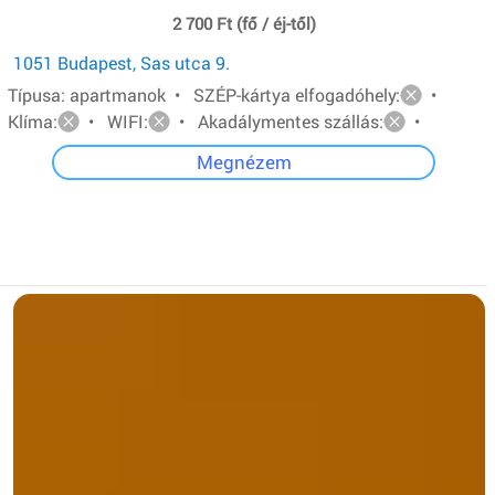
2 700 Ft (fő / éj-től)
1051 Budapest, Sas utca 9.
Típusa: apartmanok • SZÉP-kártya elfogadóhely:
•
Klíma:
• WIFI:
• Akadálymentes szállás:
•
Megnézem