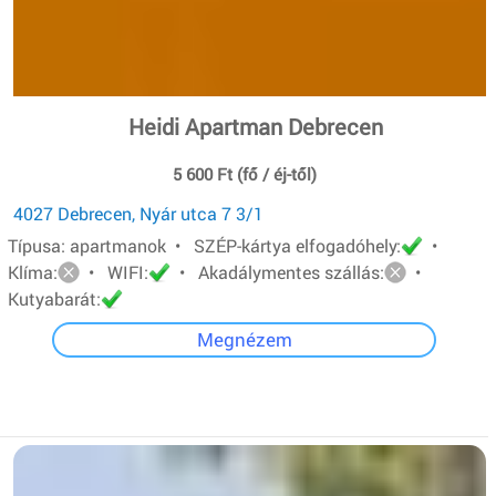
Heidi Apartman Debrecen
5 600 Ft (fő / éj-től)
4027 Debrecen, Nyár utca 7 3/1
Típusa: apartmanok • SZÉP-kártya elfogadóhely:
•
Klíma:
• WIFI:
• Akadálymentes szállás:
•
Kutyabarát:
Megnézem