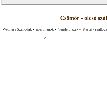
Csömör - olcsó szá
Wellness Szállodák
▪
apartmanok
▪
Vendégházak
▪
Kastély szállod
<