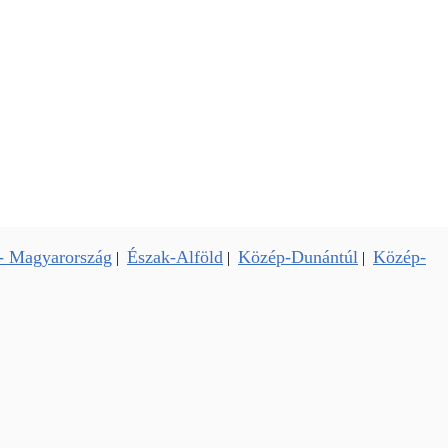
- Magyarország
Észak-Alföld
Közép-Dunántúl
Közép-
|
|
|