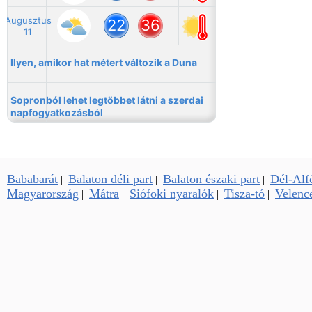
Bababarát
Balaton déli part
Balaton északi part
Dél-Alf
|
|
|
Magyarország
Mátra
Siófoki nyaralók
Tisza-tó
Velence
|
|
|
|