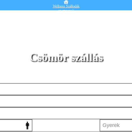
Wellness Szállodák
apartmanok
Vendégházak
Hotelek
Falusi turizmus
Nyaralók
Blog
Részletes kereső
Belépek
Csömör szállás