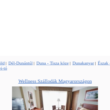
öld
Dél-Dunántúl
Duna - Tisza köze
Dunakanyar
Észak 
|
|
|
|
i-tó
Wellness Szállodák Magyarországon