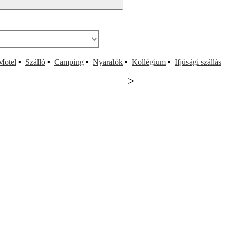
Motel
▪
Szálló
▪
Camping
▪
Nyaralók
▪
Kollégium
▪
Ifjúsági szállás
>