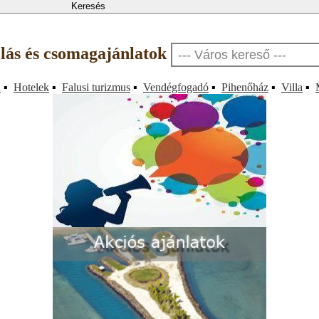
llás és csomagajánlatok
a
▪
Hotelek
▪
Falusi turizmus
▪
Vendégfogadó
▪
Pihenőház
▪
Villa
▪