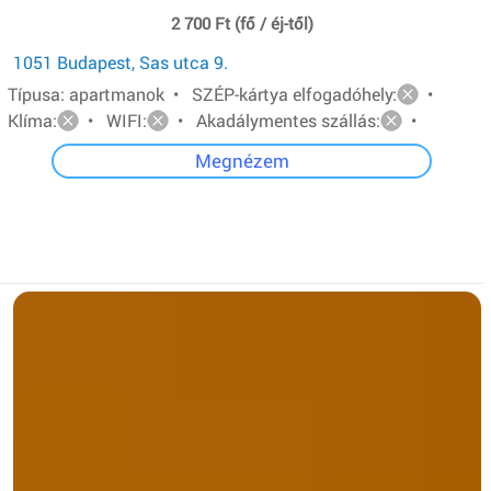
2 700 Ft (fő / éj-től)
1051 Budapest, Sas utca 9.
Típusa: apartmanok • SZÉP-kártya elfogadóhely:
•
Klíma:
• WIFI:
• Akadálymentes szállás:
•
Megnézem