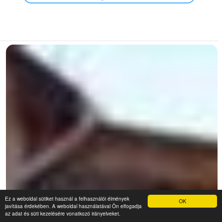
Ez a weboldal sütiket használ a felhasználói élmények
OK
javítása érdekében. A weboldal használatával Ön elfogadja
az adat és süti kezelésére vonatkozó irányelveket.