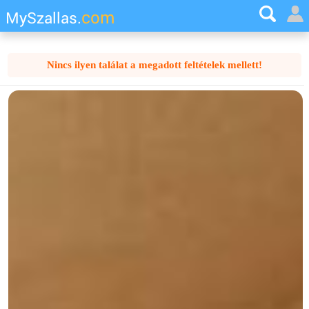
com
MySzallas.
Nincs ilyen találat a megadott feltételek mellett!