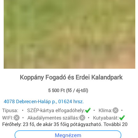
Koppány Fogadó és Erdei Kalandpark
5 500 Ft (fő / éj-től)
4078 Debrecen-Haláp p., 01624 hrsz.
Típusa: • SZÉP-kártya elfogadóhely:
• Klíma:
•
WIFI:
• Akadálymentes szállás:
• Kutyabarát:
Férőhely: 23 fő, de akár 35 főig pótágyazható. További 20
főt pedig sátorban tudunk elhelyezni.
Megnézem