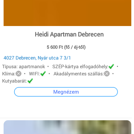
Heidi Apartman Debrecen
5 600 Ft (fő / éj-től)
4027 Debrecen, Nyár utca 7 3/1
Típusa: apartmanok • SZÉP-kártya elfogadóhely:
•
Klíma:
• WIFI:
• Akadálymentes szállás:
•
Kutyabarát:
Megnézem