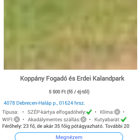
Koppány Fogadó és Erdei Kalandpark
5 500 Ft (fő / éj-től)
4078 Debrecen-Haláp p., 01624 hrsz.
Típusa: • SZÉP-kártya elfogadóhely:
• Klíma:
•
WIFI:
• Akadálymentes szállás:
• Kutyabarát:
Férőhely: 23 fő, de akár 35 főig pótágyazható. További 20
főt pedig sátorban tudunk elhelyezni.
Megnézem