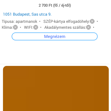
2 700 Ft (fő / éj-től)
1051 Budapest, Sas utca 9.
Típusa: apartmanok • SZÉP-kártya elfogadóhely:
•
Klíma:
• WIFI:
• Akadálymentes szállás:
•
Megnézem