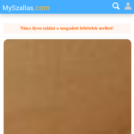
com
MySzallas.
Nincs ilyen találat a megadott feltételek mellett!