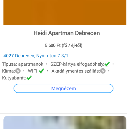
Heidi Apartman Debrecen
5 600 Ft (fő / éj-től)
4027 Debrecen, Nyár utca 7 3/1
Típusa: apartmanok • SZÉP-kártya elfogadóhely:
•
Klíma:
• WIFI:
• Akadálymentes szállás:
•
Kutyabarát:
Megnézem