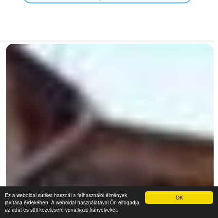
Ez a weboldal sütiket használ a felhasználói élmények
OK
javítása érdekében. A weboldal használatával Ön elfogadja
az adat és süti kezelésére vonatkozó irányelveket.