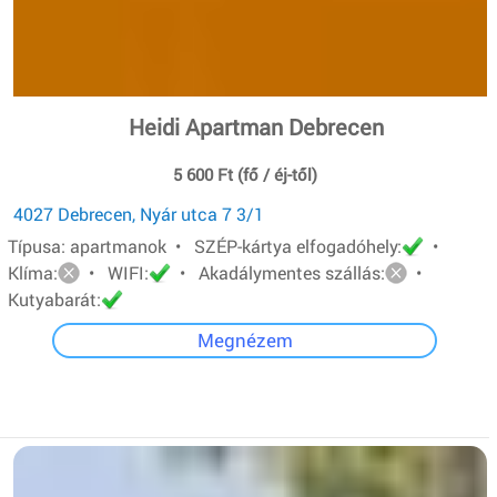
Heidi Apartman Debrecen
5 600 Ft (fő / éj-től)
4027 Debrecen, Nyár utca 7 3/1
Típusa: apartmanok • SZÉP-kártya elfogadóhely:
•
Klíma:
• WIFI:
• Akadálymentes szállás:
•
Kutyabarát:
Megnézem