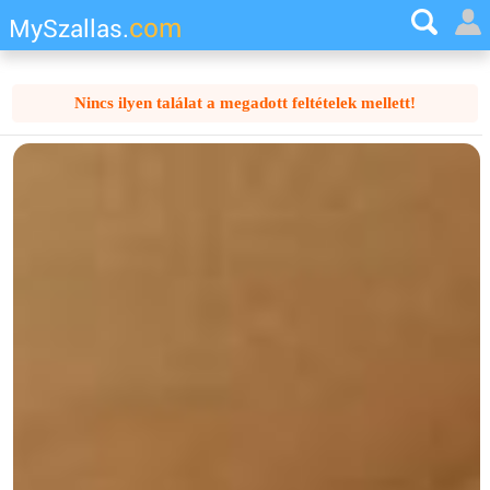
com
MySzallas.
Nincs ilyen találat a megadott feltételek mellett!