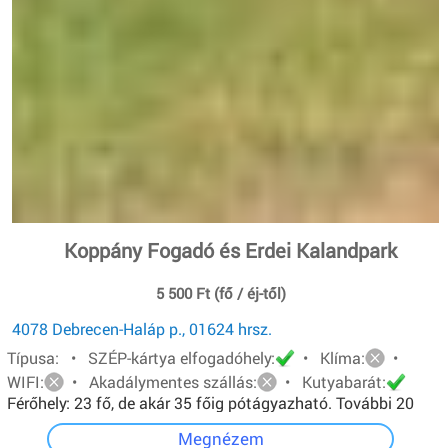
Koppány Fogadó és Erdei Kalandpark
5 500 Ft (fő / éj-től)
4078 Debrecen-Haláp p., 01624 hrsz.
Típusa: • SZÉP-kártya elfogadóhely:
• Klíma:
•
WIFI:
• Akadálymentes szállás:
• Kutyabarát:
Férőhely: 23 fő, de akár 35 főig pótágyazható. További 20
főt pedig sátorban tudunk elhelyezni.
Megnézem