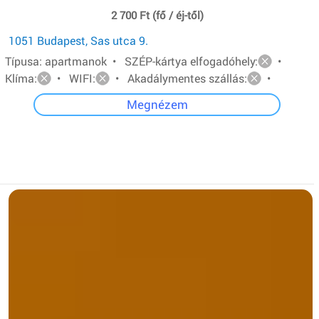
2 700 Ft (fő / éj-től)
1051 Budapest, Sas utca 9.
Típusa: apartmanok • SZÉP-kártya elfogadóhely:
•
Klíma:
• WIFI:
• Akadálymentes szállás:
•
Megnézem