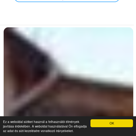
Ez a weboldal sütiket használ a felhasználói élmények
OK
javítása érdekében. A weboldal használatával Ön elfogadja
az adat és süti kezelésére vonatkozó irányelveket.