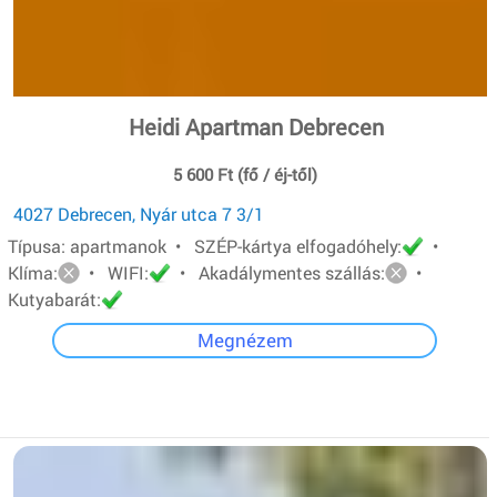
Heidi Apartman Debrecen
5 600 Ft (fő / éj-től)
4027 Debrecen, Nyár utca 7 3/1
Típusa: apartmanok • SZÉP-kártya elfogadóhely:
•
Klíma:
• WIFI:
• Akadálymentes szállás:
•
Kutyabarát:
Megnézem