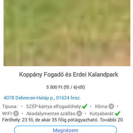
Koppány Fogadó és Erdei Kalandpark
5 500 Ft (fő / éj-től)
4078 Debrecen-Haláp p., 01624 hrsz.
Típusa: • SZÉP-kártya elfogadóhely:
• Klíma:
•
WIFI:
• Akadálymentes szállás:
• Kutyabarát:
Férőhely: 23 fő, de akár 35 főig pótágyazható. További 20
főt pedig sátorban tudunk elhelyezni.
Megnézem