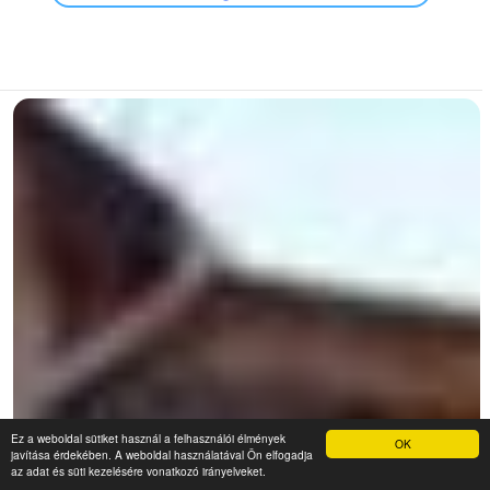
Ez a weboldal sütiket használ a felhasználói élmények
OK
javítása érdekében. A weboldal használatával Ön elfogadja
az adat és süti kezelésére vonatkozó irányelveket.