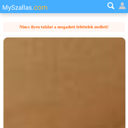
com
MySzallas.
Nincs ilyen találat a megadott feltételek mellett!