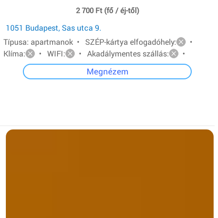
2 700 Ft (fő / éj-től)
1051 Budapest, Sas utca 9.
Típusa: apartmanok • SZÉP-kártya elfogadóhely:
•
Klíma:
• WIFI:
• Akadálymentes szállás:
•
Megnézem