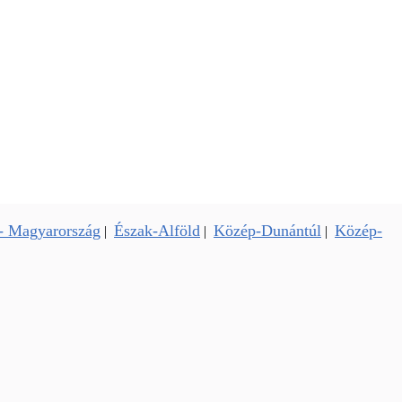
- Magyarország
Észak-Alföld
Közép-Dunántúl
Közép-
|
|
|