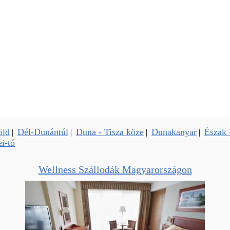
öld
Dél-Dunántúl
Duna - Tisza köze
Dunakanyar
Észak 
|
|
|
|
i-tó
Wellness Szállodák Magyarországon