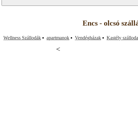
Encs - olcsó szál
Wellness Szállodák
▪
apartmanok
▪
Vendégházak
▪
Kastély szállod
<