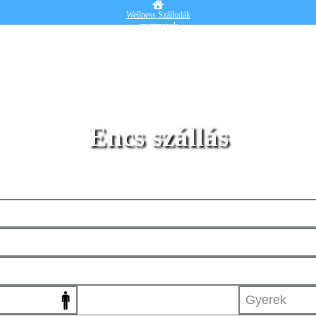
Wellness Szállodák
apartmanok
Vendégházak
Hotelek
Falusi turizmus
Nyaralók
Blog
Részletes kereső
Belépek
Encs szállás