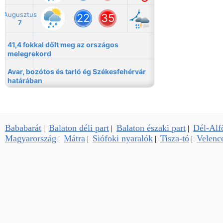
Bababarát
Balaton déli part
Balaton északi part
Dél-Alf
|
|
|
Magyarország
Mátra
Siófoki nyaralók
Tisza-tó
Velence
|
|
|
|