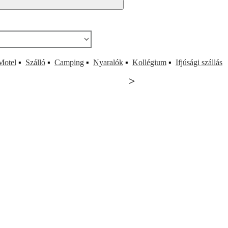
Motel
▪
Szálló
▪
Camping
▪
Nyaralók
▪
Kollégium
▪
Ifjúsági szállás
>