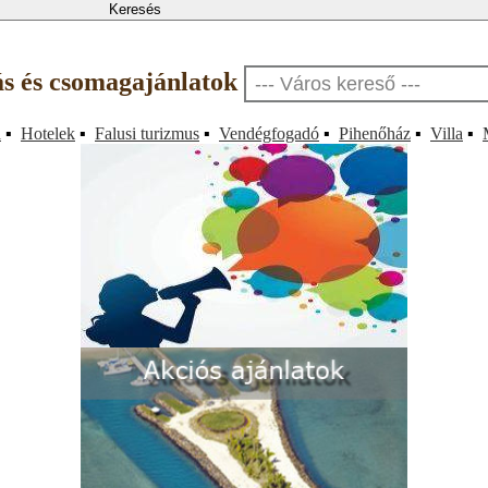
lás és csomagajánlatok
a
▪
Hotelek
▪
Falusi turizmus
▪
Vendégfogadó
▪
Pihenőház
▪
Villa
▪