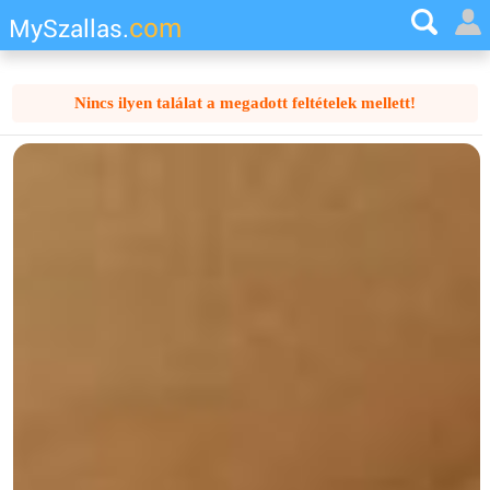
com
MySzallas.
Nincs ilyen találat a megadott feltételek mellett!