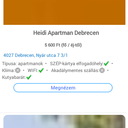
Heidi Apartman Debrecen
5 600 Ft (fő / éj-től)
4027 Debrecen, Nyár utca 7 3/1
Típusa: apartmanok • SZÉP-kártya elfogadóhely:
•
Klíma:
• WIFI:
• Akadálymentes szállás:
•
Kutyabarát:
Megnézem