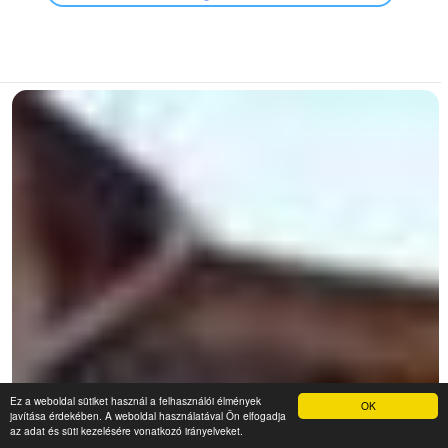
Ez a weboldal sütiket használ a felhasználói élmények
OK
javítása érdekében. A weboldal használatával Ön elfogadja
az adat és süti kezelésére vonatkozó irányelveket.