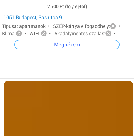
2 700 Ft (fő / éj-től)
1051 Budapest, Sas utca 9.
Típusa: apartmanok • SZÉP-kártya elfogadóhely:
•
Klíma:
• WIFI:
• Akadálymentes szállás:
•
Megnézem