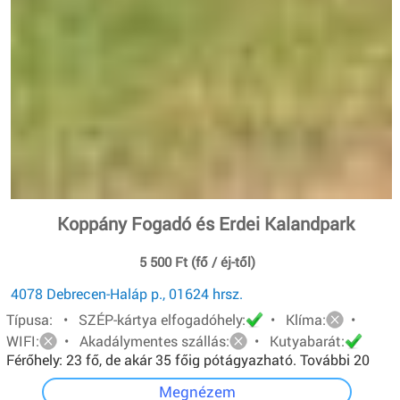
Koppány Fogadó és Erdei Kalandpark
5 500 Ft (fő / éj-től)
4078 Debrecen-Haláp p., 01624 hrsz.
Típusa: • SZÉP-kártya elfogadóhely:
• Klíma:
•
WIFI:
• Akadálymentes szállás:
• Kutyabarát:
Férőhely: 23 fő, de akár 35 főig pótágyazható. További 20
főt pedig sátorban tudunk elhelyezni.
Megnézem