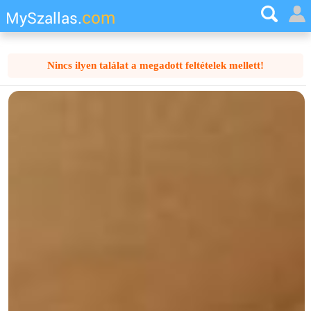
com
MySzallas.
Nincs ilyen találat a megadott feltételek mellett!