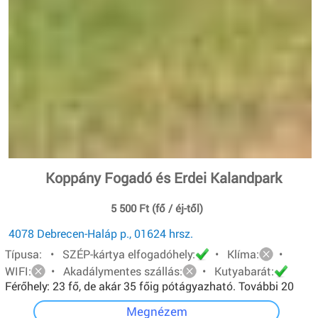
Koppány Fogadó és Erdei Kalandpark
5 500 Ft (fő / éj-től)
4078 Debrecen-Haláp p., 01624 hrsz.
Típusa: • SZÉP-kártya elfogadóhely:
• Klíma:
•
WIFI:
• Akadálymentes szállás:
• Kutyabarát:
Férőhely: 23 fő, de akár 35 főig pótágyazható. További 20
főt pedig sátorban tudunk elhelyezni.
Megnézem