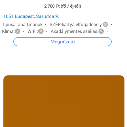
2 700 Ft (fő / éj-től)
1051 Budapest, Sas utca 9.
Típusa: apartmanok • SZÉP-kártya elfogadóhely:
•
Klíma:
• WIFI:
• Akadálymentes szállás:
•
Megnézem