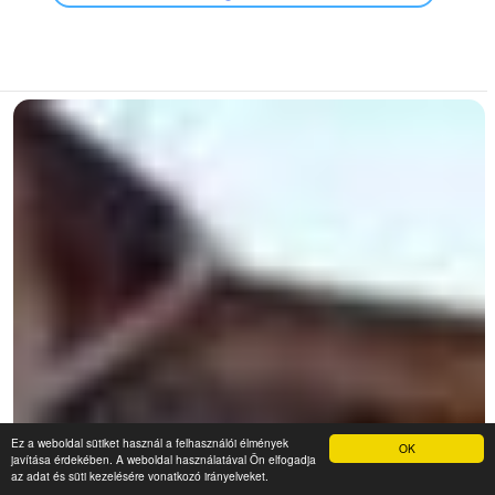
Ez a weboldal sütiket használ a felhasználói élmények
OK
javítása érdekében. A weboldal használatával Ön elfogadja
az adat és süti kezelésére vonatkozó irányelveket.