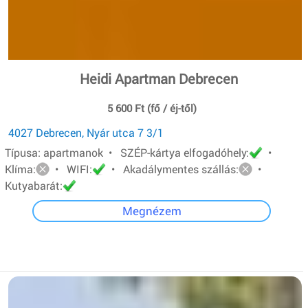
Heidi Apartman Debrecen
5 600 Ft (fő / éj-től)
4027 Debrecen, Nyár utca 7 3/1
Típusa: apartmanok • SZÉP-kártya elfogadóhely:
•
Klíma:
• WIFI:
• Akadálymentes szállás:
•
Kutyabarát:
Megnézem