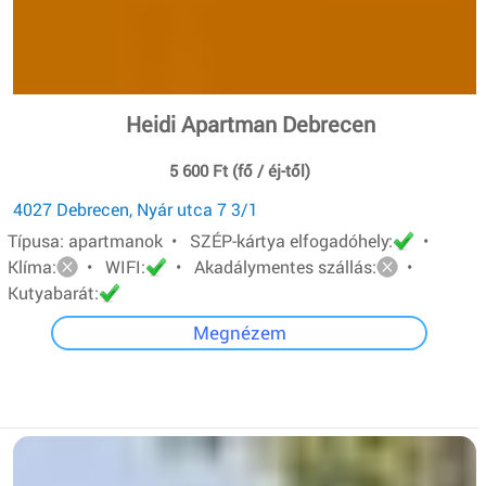
Heidi Apartman Debrecen
5 600 Ft (fő / éj-től)
4027 Debrecen, Nyár utca 7 3/1
Típusa: apartmanok • SZÉP-kártya elfogadóhely:
•
Klíma:
• WIFI:
• Akadálymentes szállás:
•
Kutyabarát:
Megnézem