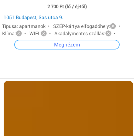
2 700 Ft (fő / éj-től)
1051 Budapest, Sas utca 9.
Típusa: apartmanok • SZÉP-kártya elfogadóhely:
•
Klíma:
• WIFI:
• Akadálymentes szállás:
•
Megnézem