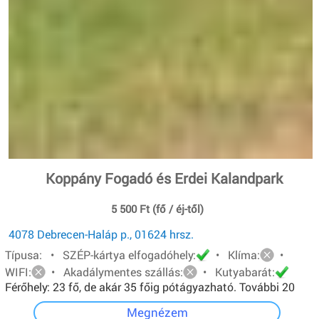
Koppány Fogadó és Erdei Kalandpark
5 500 Ft (fő / éj-től)
4078 Debrecen-Haláp p., 01624 hrsz.
Típusa: • SZÉP-kártya elfogadóhely:
• Klíma:
•
WIFI:
• Akadálymentes szállás:
• Kutyabarát:
Férőhely: 23 fő, de akár 35 főig pótágyazható. További 20
főt pedig sátorban tudunk elhelyezni.
Megnézem