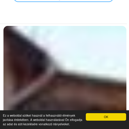
Ez a weboldal sütiket használ a felhasználói élmények
OK
javítása érdekében. A weboldal használatával Ön elfogadja
az adat és süti kezelésére vonatkozó irányelveket.