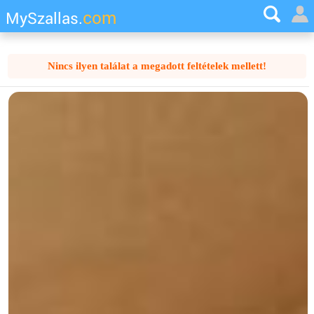
com
MySzallas.
Nincs ilyen találat a megadott feltételek mellett!