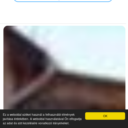
Ez a weboldal sütiket használ a felhasználói élmények
OK
javítása érdekében. A weboldal használatával Ön elfogadja
az adat és süti kezelésére vonatkozó irányelveket.