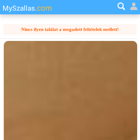
com
MySzallas.
Nincs ilyen találat a megadott feltételek mellett!