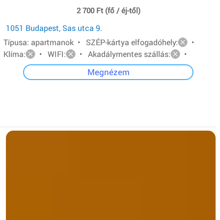
2 700 Ft (fő / éj-től)
1051 Budapest, Sas utca 9.
Típusa: apartmanok • SZÉP-kártya elfogadóhely:
•
Klíma:
• WIFI:
• Akadálymentes szállás:
•
Megnézem