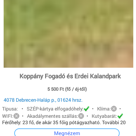
Koppány Fogadó és Erdei Kalandpark
5 500 Ft (fő / éj-től)
4078 Debrecen-Haláp p., 01624 hrsz.
Típusa: • SZÉP-kártya elfogadóhely:
• Klíma:
•
WIFI:
• Akadálymentes szállás:
• Kutyabarát:
Férőhely: 23 fő, de akár 35 főig pótágyazható. További 20
főt pedig sátorban tudunk elhelyezni.
Megnézem