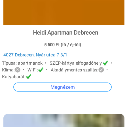
Heidi Apartman Debrecen
5 600 Ft (fő / éj-től)
4027 Debrecen, Nyár utca 7 3/1
Típusa: apartmanok • SZÉP-kártya elfogadóhely:
•
Klíma:
• WIFI:
• Akadálymentes szállás:
•
Kutyabarát:
Megnézem