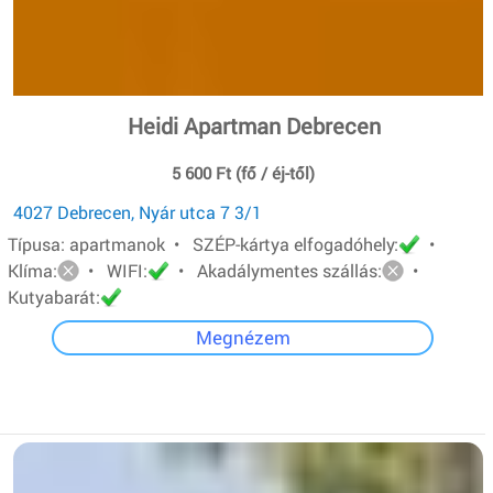
Heidi Apartman Debrecen
5 600 Ft (fő / éj-től)
4027 Debrecen, Nyár utca 7 3/1
Típusa: apartmanok • SZÉP-kártya elfogadóhely:
•
Klíma:
• WIFI:
• Akadálymentes szállás:
•
Kutyabarát:
Megnézem