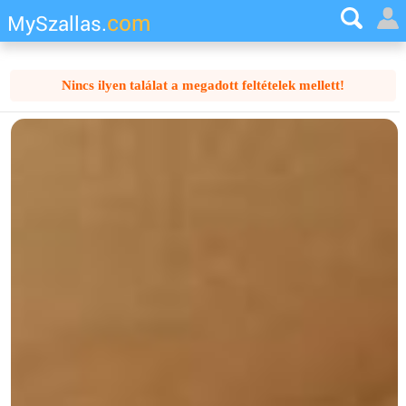
com
MySzallas.
Nincs ilyen találat a megadott feltételek mellett!