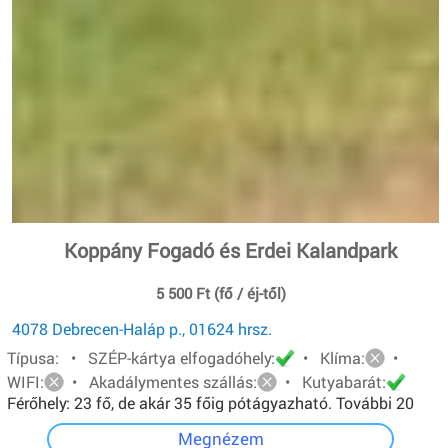
Koppány Fogadó és Erdei Kalandpark
5 500 Ft (fő / éj-től)
4078 Debrecen-Haláp p., 01624 hrsz.
Típusa: • SZÉP-kártya elfogadóhely:
• Klíma:
•
WIFI:
• Akadálymentes szállás:
• Kutyabarát:
Férőhely: 23 fő, de akár 35 főig pótágyazható. További 20
főt pedig sátorban tudunk elhelyezni.
Megnézem