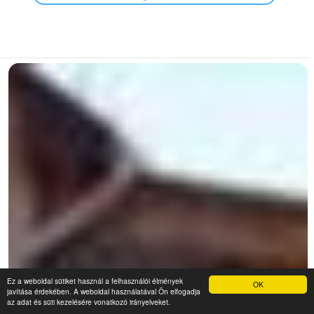
Ez a weboldal sütiket használ a felhasználói élmények
OK
javítása érdekében. A weboldal használatával Ön elfogadja
az adat és süti kezelésére vonatkozó irányelveket.