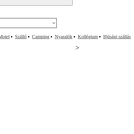
Motel
▪
Szálló
▪
Camping
▪
Nyaralók
▪
Kollégium
▪
Ifjúsági szállás
>