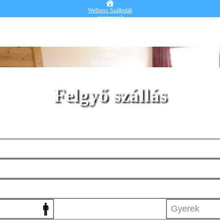
Wellness Szállodák
apartmanok
Vendégházak
Hotelek
Falusi turizmus
Nyaralók
Blog
Részletes kereső
Belépek
Felgyő szállás