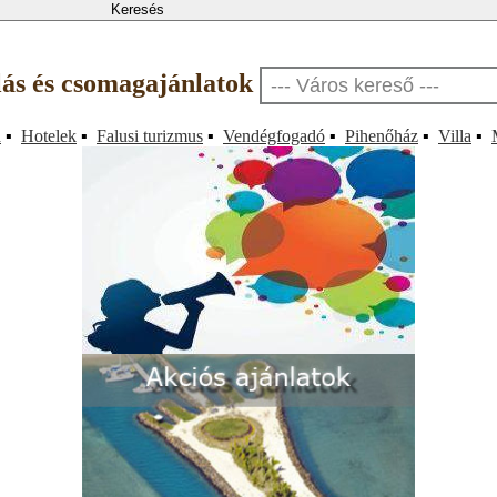
llás és csomagajánlatok
a
▪
Hotelek
▪
Falusi turizmus
▪
Vendégfogadó
▪
Pihenőház
▪
Villa
▪