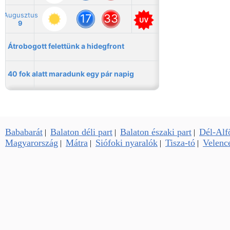
Bababarát
Balaton déli part
Balaton északi part
Dél-Alf
|
|
|
Magyarország
Mátra
Siófoki nyaralók
Tisza-tó
Velence
|
|
|
|