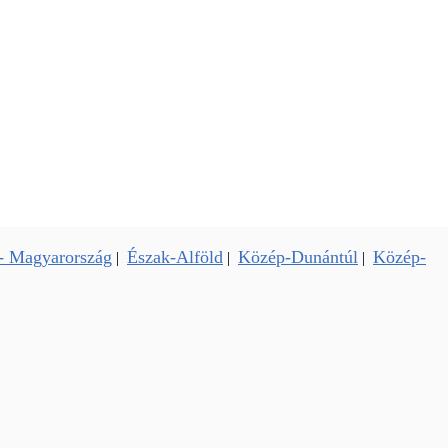
- Magyarország
Észak-Alföld
Közép-Dunántúl
Közép-
|
|
|