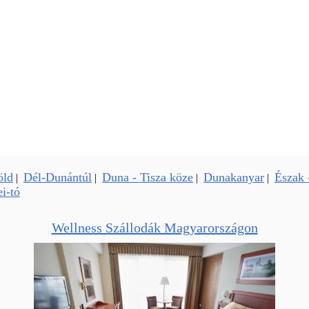
öld
Dél-Dunántúl
Duna - Tisza köze
Dunakanyar
Észak 
|
|
|
|
i-tó
Wellness Szállodák Magyarországon