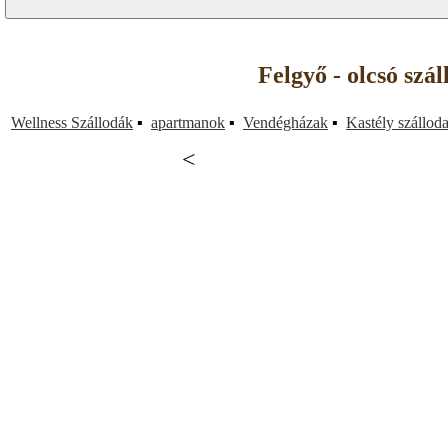
Felgyő - olcsó szá
Wellness Szállodák
▪
apartmanok
▪
Vendégházak
▪
Kastély szállod
<