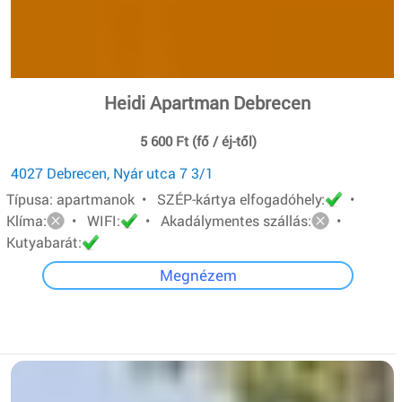
Heidi Apartman Debrecen
5 600 Ft (fő / éj-től)
4027 Debrecen, Nyár utca 7 3/1
Típusa: apartmanok • SZÉP-kártya elfogadóhely:
•
Klíma:
• WIFI:
• Akadálymentes szállás:
•
Kutyabarát:
Megnézem