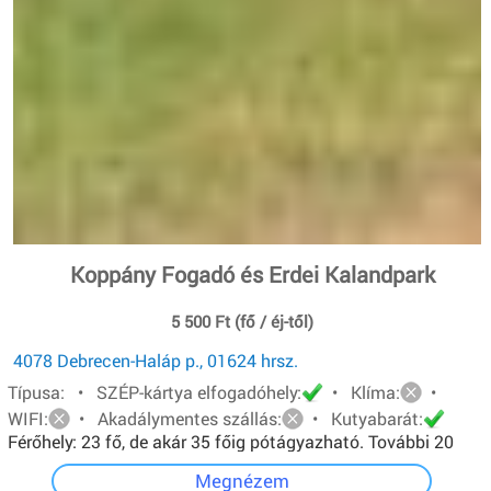
Koppány Fogadó és Erdei Kalandpark
5 500 Ft (fő / éj-től)
4078 Debrecen-Haláp p., 01624 hrsz.
Típusa: • SZÉP-kártya elfogadóhely:
• Klíma:
•
WIFI:
• Akadálymentes szállás:
• Kutyabarát:
Férőhely: 23 fő, de akár 35 főig pótágyazható. További 20
főt pedig sátorban tudunk elhelyezni.
Megnézem