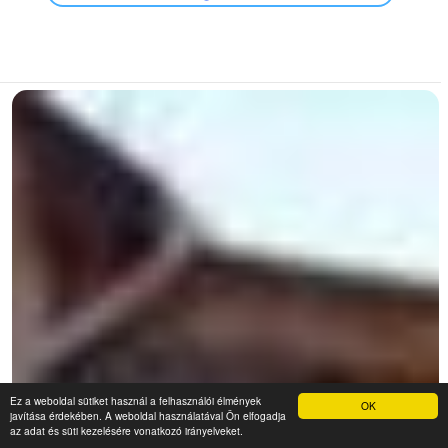
Ez a weboldal sütiket használ a felhasználói élmények
OK
javítása érdekében. A weboldal használatával Ön elfogadja
az adat és süti kezelésére vonatkozó irányelveket.