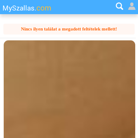
com
MySzallas.
Nincs ilyen találat a megadott feltételek mellett!