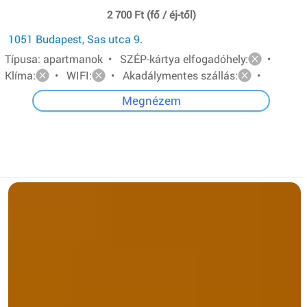
2 700 Ft (fő / éj-től)
1051 Budapest, Sas utca 9.
Típusa: apartmanok • SZÉP-kártya elfogadóhely:
•
Klíma:
• WIFI:
• Akadálymentes szállás:
•
Megnézem