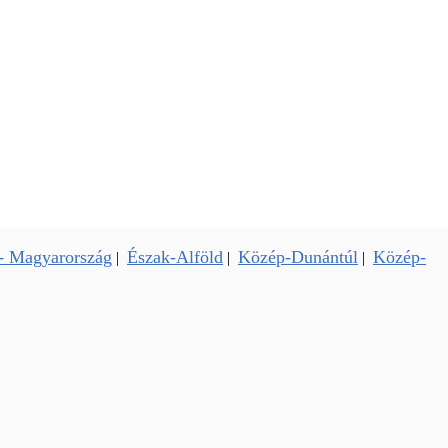
- Magyarország
Észak-Alföld
Közép-Dunántúl
Közép-
|
|
|