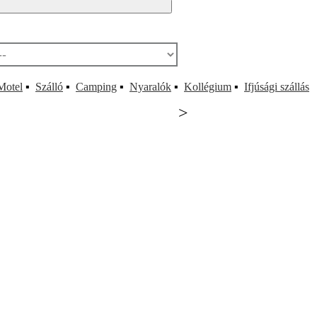
Motel
▪
Szálló
▪
Camping
▪
Nyaralók
▪
Kollégium
▪
Ifjúsági szállás
>