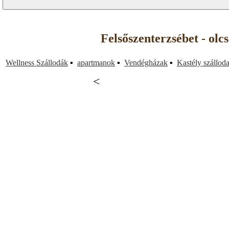
Felsőszenterzsébet - olc
Wellness Szállodák
▪
apartmanok
▪
Vendégházak
▪
Kastély szállod
<