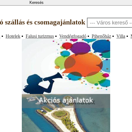
só szállás és csomagajánlatok
a
▪
Hotelek
▪
Falusi turizmus
▪
Vendégfogadó
▪
Pihenőház
▪
Villa
▪