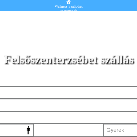
Wellness Szállodák
apartmanok
Vendégházak
Hotelek
Falusi turizmus
Nyaralók
Blog
Részletes kereső
Belépek
Felsőszenterzsébet szállás