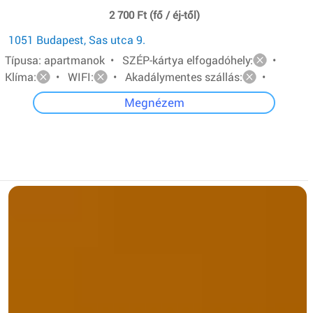
2 700 Ft (fő / éj-től)
1051 Budapest, Sas utca 9.
Típusa: apartmanok • SZÉP-kártya elfogadóhely:
•
Klíma:
• WIFI:
• Akadálymentes szállás:
•
Megnézem