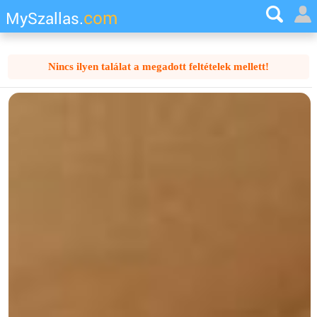
com
MySzallas.
Nincs ilyen találat a megadott feltételek mellett!