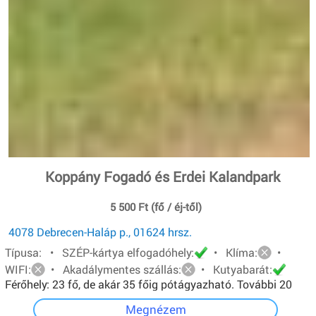
Koppány Fogadó és Erdei Kalandpark
5 500 Ft (fő / éj-től)
4078 Debrecen-Haláp p., 01624 hrsz.
Típusa: • SZÉP-kártya elfogadóhely:
• Klíma:
•
WIFI:
• Akadálymentes szállás:
• Kutyabarát:
Férőhely: 23 fő, de akár 35 főig pótágyazható. További 20
főt pedig sátorban tudunk elhelyezni.
Megnézem