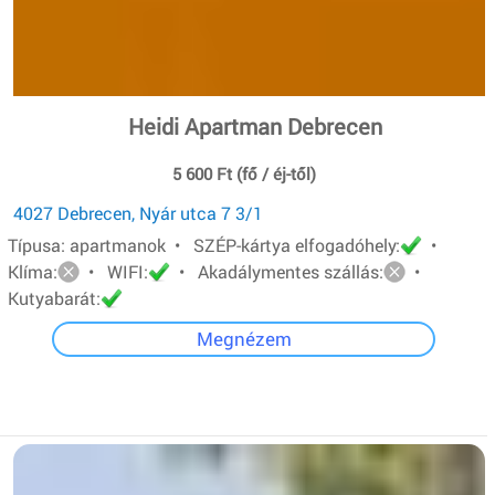
Heidi Apartman Debrecen
5 600 Ft (fő / éj-től)
4027 Debrecen, Nyár utca 7 3/1
Típusa: apartmanok • SZÉP-kártya elfogadóhely:
•
Klíma:
• WIFI:
• Akadálymentes szállás:
•
Kutyabarát:
Megnézem