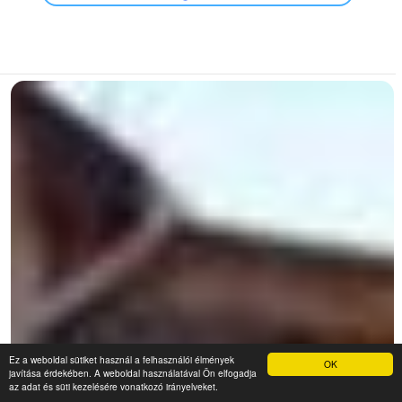
Ez a weboldal sütiket használ a felhasználói élmények
OK
javítása érdekében. A weboldal használatával Ön elfogadja
az adat és süti kezelésére vonatkozó irányelveket.