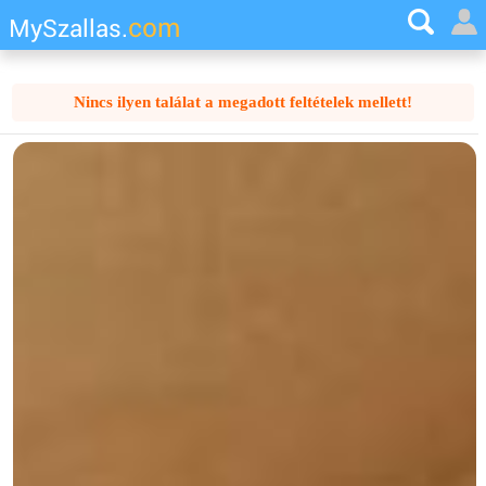
com
MySzallas.
Nincs ilyen találat a megadott feltételek mellett!