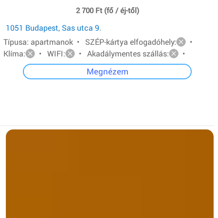
2 700 Ft (fő / éj-től)
1051 Budapest, Sas utca 9.
Típusa: apartmanok • SZÉP-kártya elfogadóhely:
•
Klíma:
• WIFI:
• Akadálymentes szállás:
•
Megnézem