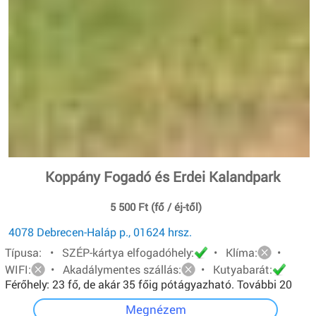
Koppány Fogadó és Erdei Kalandpark
5 500 Ft (fő / éj-től)
4078 Debrecen-Haláp p., 01624 hrsz.
Típusa: • SZÉP-kártya elfogadóhely:
• Klíma:
•
WIFI:
• Akadálymentes szállás:
• Kutyabarát:
Férőhely: 23 fő, de akár 35 főig pótágyazható. További 20
főt pedig sátorban tudunk elhelyezni.
Megnézem