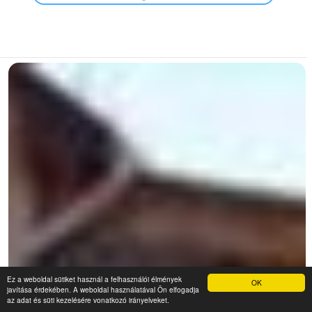
Ez a weboldal sütiket használ a felhasználói élmények
OK
javítása érdekében. A weboldal használatával Ön elfogadja
az adat és süti kezelésére vonatkozó irányelveket.