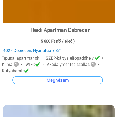
Heidi Apartman Debrecen
5 600 Ft (fő / éj-től)
4027 Debrecen, Nyár utca 7 3/1
Típusa: apartmanok • SZÉP-kártya elfogadóhely:
•
Klíma:
• WIFI:
• Akadálymentes szállás:
•
Kutyabarát:
Megnézem